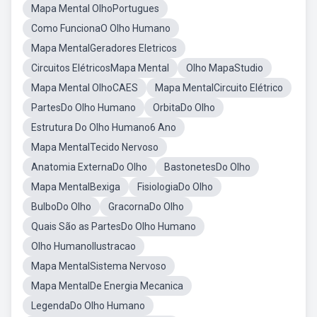
Mapa Mental OlhoPortugues
Como FuncionaO Olho Humano
Mapa MentalGeradores Eletricos
Circuitos ElétricosMapa Mental
Olho MapaStudio
Mapa Mental OlhoCAES
Mapa MentalCircuito Elétrico
PartesDo Olho Humano
OrbitaDo Olho
Estrutura Do Olho Humano6 Ano
Mapa MentalTecido Nervoso
Anatomia ExternaDo Olho
BastonetesDo Olho
Mapa MentalBexiga
FisiologiaDo Olho
BulboDo Olho
GracornaDo Olho
Quais São as PartesDo Olho Humano
Olho HumanoIlustracao
Mapa MentalSistema Nervoso
Mapa MentalDe Energia Mecanica
LegendaDo Olho Humano