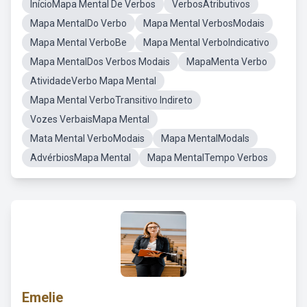
InícioMapa Mental De Verbos
VerbosAtributivos
Mapa MentalDo Verbo
Mapa Mental VerbosModais
Mapa Mental VerboBe
Mapa Mental VerboIndicativo
Mapa MentalDos Verbos Modais
MapaMenta Verbo
AtividadeVerbo Mapa Mental
Mapa Mental VerboTransitivo Indireto
Vozes VerbaisMapa Mental
Mata Mental VerboModais
Mapa MentalModals
AdvérbiosMapa Mental
Mapa MentalTempo Verbos
Emelie