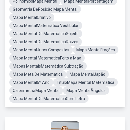
PolinômiosMapa Mental
Mapa MentalPorcentagem
Geometria DePosição Mapa Mental
Mapa MentalCriativo
Mapa MentalMatemática Vestibular
Mapa Mental De MatematicaSujeito
Mapa Mental De MatematicaRaizes
Mapa MentalJuros Compostos
Mapa MentalFrações
Mapa Mental MatematicaFeito a Mao
Mapas MentaisMatemática Subtração
Mapa MetalDe Matematica
Mapa MentalJapão
Mapa Mental6º Ano
TítuloMapa Mental Matematica
CalorimetriaMapa Mental
Mapa MentalÂngulos
Mapa Mental De MatematicaCom Letra