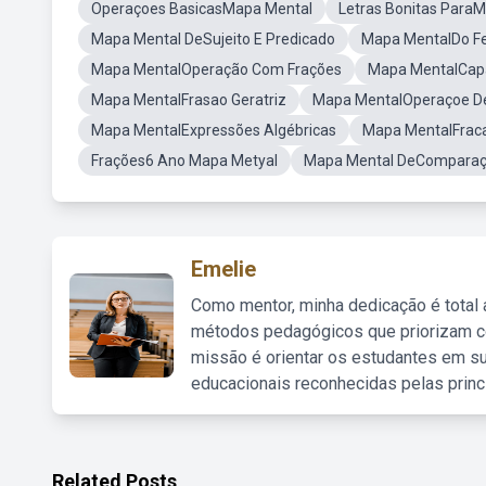
Operaçoes BasicasMapa Mental
Letras Bonitas Para
Mapa Mental DeSujeito E Predicado
Mapa MentalDo F
Mapa MentalOperação Com Frações
Mapa MentalCapa
Mapa MentalFrasao Geratriz
Mapa MentalOperaçoe De
Mapa MentalExpressões Algébricas
Mapa MentalFrac
Frações6 Ano Mapa Metyal
Mapa Mental DeComparaç
Emelie
Como mentor, minha dedicação é total
métodos pedagógicos que priorizam co
missão é orientar os estudantes em su
educacionais reconhecidas pelas princ
Related Posts