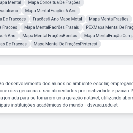
Mapa Mental
Mapa ConceitualDe Frações
eudalismo
Mapa Mental Frações6 Ano
 De Fracçoes
Frações6 Ano Mapa Metal
Mapa MentalFrasãos
 Fracoes
Mapa MentalPadrões Frasais
PEXMapa Mental De Fra
ao 6 Ano
Mapa Mental FraçõesBonitos
Mapa MentalFração Comp
ao De Fraçoes
Mapa Mental De FraçõesPinterest
 ao desenvolvimento dos alunos no ambiente escolar, empregan
nexões genuínas e são alimentados por criatividade e paixão. 
a jornada para se tornarem uma geração notável, utilizando abo
ipais instituições acadêmicas do mundo - dsw.aau.edu.et.