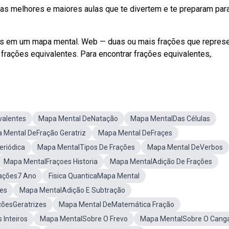
melhores e maiores aulas que te divertem e te preparam par
as em um mapa mental. Web — duas ou mais frações que repres
ações equivalentes. Para encontrar frações equivalentes,.
valentes
Mapa Mental DeNatação
Mapa MentalDas Células
 Mental DeFração Geratriz
Mapa Mental DeFraçes
riódica
Mapa MentalTipos De Frações
Mapa Mental DeVerbos
Mapa MentalFraçoes Historia
Mapa MentalAdição De Frações
ações7 Ano
Fisica QuanticaMapa Mental
es
Mapa MentalAdição E Subtração
çõesGeratrizes
Mapa Mental DeMatemática Fração
Inteiros
Mapa MentalSobre O Frevo
Mapa MentalSobre O Cang