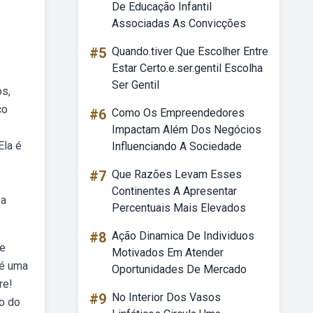
De Educação Infantil
Associadas As Convicções
#5
Quando.tiver Que Escolher Entre
Estar Certo.e.ser.gentil Escolha
Ser Gentil
os,
co
#6
Como Os Empreendedores
Impactam Além Dos Negócios
Ela é
Influenciando A Sociedade
#7
Que Razões Levam Esses
Continentes A Apresentar
pa
Percentuais Mais Elevados
#8
Ação Dinamica De Individuos
 e
Motivados Em Atender
 é uma
Oportunidades De Mercado
re!
#9
No Interior Dos Vasos
o do