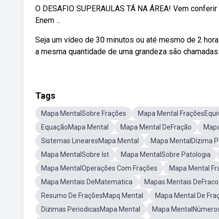
O DESAFIO SUPERAULAS TÁ NA ÁREA! Vem conferir as 
Enem ...
Seja um vídeo de 30 minutos ou até mesmo de 2 hor
a mesma quantidade de uma grandeza são chamadas fr
Tags
Mapa MentalSobre Frações
Mapa Mental FraçõesEqui
EquaçãoMapa Mental
Mapa Mental DeFração
Mapa
Sistemas LinearesMapa Mental
Mapa MentalDízima Pe
Mapa MentalSobre Ist
Mapa MentalSobre Patologia
Mapa MentalOperações Com Frações
Mapa Mental Fr
Mapa Mentais DeMatematica
Mapas Mentais DeFraco
Resumo De FraçõesMapq Mental
Mapa Mental De Fra
Dizimas PeriodicasMapa Mental
Mapa MentalNúmeros 