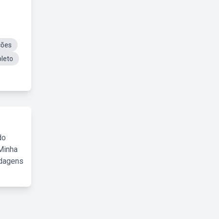
ções
leto
do
Minha
rdagens