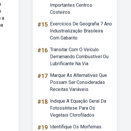
a
Importantes Centros
s
Costeiros
 a
#15
Exercícios De Geografia 7 Ano
pa
Industrialização Brasileira
Com Gabarito
#16
Transitar Com O Veículo
Derramando Combustível Ou
Lubrificante Na Via
#17
Marque As Alternativas Que
Possam Ser Consideradas
Receitas Variáveis.
#18
Indique A Equação Geral Da
Fotossíntese Para Os
Vegetais Clorofilados
#19
Identifique Os Morfemas