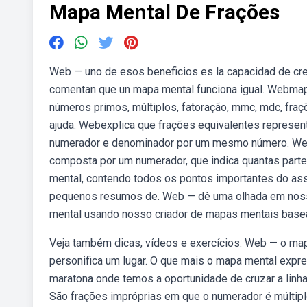
Mapa Mental De Frações
Web — uno de esos beneficios es la capacidad de cre
comentan que un mapa mental funciona igual. Webmapas
números primos, múltiplos, fatoração, mmc, mdc, fraçõ
ajuda. Webexplica que frações equivalentes represe
numerador e denominador por um mesmo número. Webum
composta por um numerador, que indica quantas part
mental, contendo todos os pontos importantes do as
pequenos resumos de. Web — dê uma olhada em nosso 
mental usando nosso criador de mapas mentais base
Veja também dicas, vídeos e exercícios. Web — o mapa
personifica um lugar. O que mais o mapa mental expre
maratona onde temos a oportunidade de cruzar a lin
São frações impróprias em que o numerador é múltipl