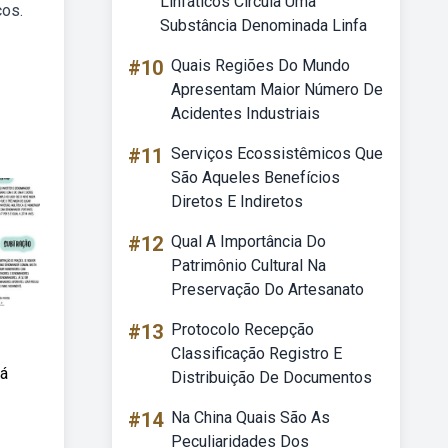
Linfáticos Circula Uma
cos.
Substância Denominada Linfa
#10
Quais Regiões Do Mundo
Apresentam Maior Número De
Acidentes Industriais
#11
Serviços Ecossistêmicos Que
São Aqueles Benefícios
Diretos E Indiretos
#12
Qual A Importância Do
Patrimônio Cultural Na
Preservação Do Artesanato
#13
Protocolo Recepção
Classificação Registro E
Já
Distribuição De Documentos
#14
Na China Quais São As
Peculiaridades Dos