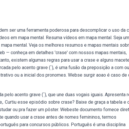
em ser uma ferramenta poderosa para descomplicar o uso da c
ídeos em mapa mental. Resuma vídeos em mapa mental. Seja u
 mapa mental. Veja os melhores resumos e mapas mentais sob
Web — conheça em detalhes 'crase' com nossos mapas mentais,
anto, existem algumas regras para usar a crase e alguns macet
rcada pelo acento grave (`), é uma fusão da preposição a com out
rativo ou a inicial dos pronomes. Webse surgir aoao é caso de 
 pelo acento grave (`), que une duas vogais iguais. Apresenta 
se,. Curtiu esse episódio sobre crase? Baixe de graça a tabela e 
tudar ou pra fazer um pôster. Webeste documento fornece dire
ute quando usar a crase antes de nomes femininos, termos
ortuguês para concursos públicos. Português é uma disciplina