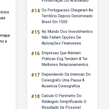
Preservação Do Artesanato
#14
Os Portugueses Chegaram Ao
ícios
Território Depois Denominado
suas
Brasil Em 1500
#15
No Mundo Dos Investimentos
ebmapa
Não Faltam Opções De
no a
Aplicações Financeiras
#16
Empresas Que Adotam
Práticas Esg Tendem A Ter
Melhores Relacionamentos
#17
Dependendo Da Intencao Do
Coreografo Uma Pausa A
Ausencia Coreografica
#18
Calcule O Perímetro Do
Retângulo Simplificando O
Resultado Se Possível