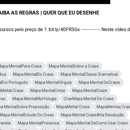
IBA AS REGRAS | QUER QUE EU DESENHE
os pelo preço de 1: bit.ly/40PRSGx ----------- Neste vídeo do
apa MentalPara Crase
Mapa MentalSobre a Crase
ica
Mapa MentalDo Crase
Mapa MentalClasse Gramatical
lEm Português
Mapa MentalVírgula
Mapa Mental DeCrasw
Meltal Crase
Mapa MentalCrese
Mapa MentalCraze
ras
Mapa MentalMorfologia
CriarMapa Mental De Crase
a MentalSobre Preposição
MapaMeltal Crose
MapaMentaç Cra
Mapa MentalEstudo Do Creas
Mapa Mental CraseAlta Resolução
Panela
Mapa MentalPresenca
Mapa Mental DeComo Usar Crase