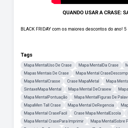
QUANDO USAR A CRASE: SA
BLACK FRIDAY com os maiores descontos do ano! 5 curs
Tags
Mapa MentalUso De Crase
Mapa MentalDa Crase
M
Mapas Mentais De Crase
Mapa Mental CraseDescompl
Mapa MentalCrasse
Crase MapaMetal
Mapa Menta
SintaxeMapa Mental
Mapa Mental DeCrasew
Mapa
Mapa MentalPontuação
Mapa MentalFiguras De Palav
MapaMen Tall Crase
Mapa Mental DeRegencia
Map
Mapa Mental CraseFacil
Crase Mapa MentalEscola
Mapa Mental CrasePara Imprimir
Mapa MentalSobre 