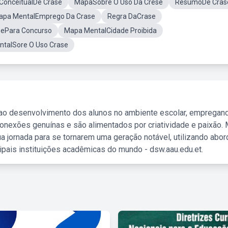
ConceitualDe Crase
MapaSobre O Uso Da Crese
ResumoDe Cras
apa MentalEmprego Da Crase
Regra DaCrase
sePara Concurso
Mapa MentalCidade Proibida
talSore O Uso Crase
 ao desenvolvimento dos alunos no ambiente escolar, empregan
nexões genuínas e são alimentados por criatividade e paixão. 
a jornada para se tornarem uma geração notável, utilizando abo
ipais instituições acadêmicas do mundo - dsw.aau.edu.et.