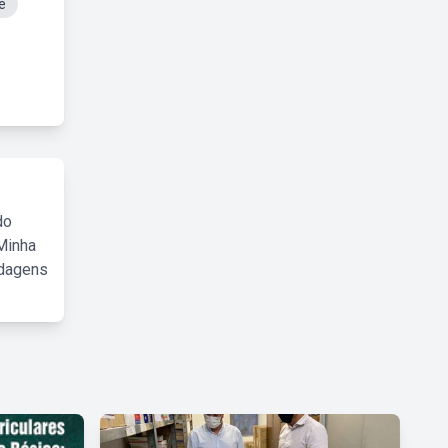
e
do
Minha
rdagens