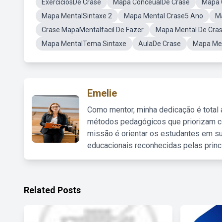
ExerciciosDe Crase
Mapa ConceualDe Crase
Mapa 
Mapa MentalSintaxe 2
Mapa Mental Crase5 Ano
M
Crase MapaMentalfacil De Fazer
Mapa Mental De Cra
Mapa MentalTema Sintaxe
AulaDe Crase
Mapa Men
Emelie
Como mentor, minha dedicação é total
métodos pedagógicos que priorizam co
missão é orientar os estudantes em su
educacionais reconhecidas pelas princ
Related Posts