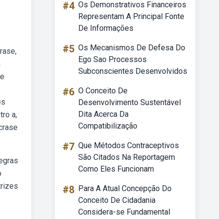
#4
Os Demonstrativos Financeiros
Representam A Principal Fonte
De Informações
#5
Os Mecanismos De Defesa Do
rase,
Ego Sao Processos
m
Subconscientes Desenvolvidos
re
#6
O Conceito De
es
Desenvolvimento Sustentável
Dita Acerca Da
ro a,
Compatibilização
crase
#7
Que Métodos Contraceptivos
São Citados Na Reportagem
regras
Como Eles Funcionam
o
trizes
#8
Para A Atual Concepção Do
Conceito De Cidadania
Considera-se Fundamental