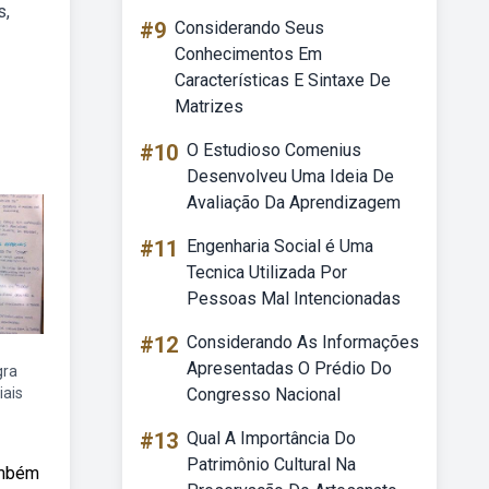
s,
#9
Considerando Seus
Conhecimentos Em
Características E Sintaxe De
Matrizes
#10
O Estudioso Comenius
Desenvolveu Uma Ideia De
Avaliação Da Aprendizagem
#11
Engenharia Social é Uma
Tecnica Utilizada Por
Pessoas Mal Intencionadas
#12
Considerando As Informações
Apresentadas O Prédio Do
gra
iais
Congresso Nacional
#13
Qual A Importância Do
Patrimônio Cultural Na
ambém