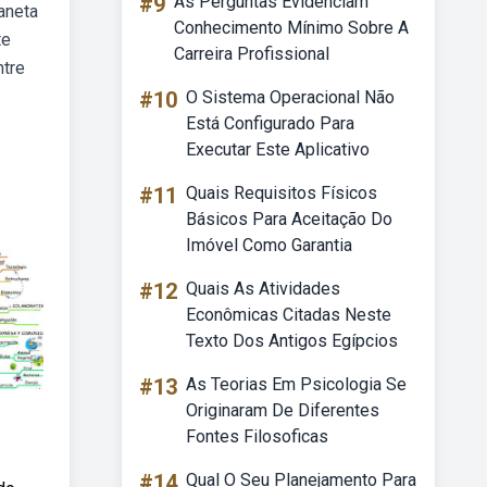
#9
As Perguntas Evidenciam
aneta
Conhecimento Mínimo Sobre A
te
Carreira Profissional
ntre
#10
O Sistema Operacional Não
Está Configurado Para
Executar Este Aplicativo
#11
Quais Requisitos Físicos
Básicos Para Aceitação Do
Imóvel Como Garantia
#12
Quais As Atividades
Econômicas Citadas Neste
Texto Dos Antigos Egípcios
#13
As Teorias Em Psicologia Se
Originaram De Diferentes
Fontes Filosoficas
#14
Qual O Seu Planejamento Para