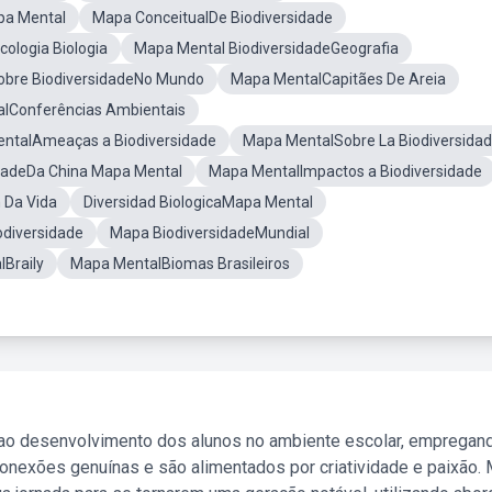
pa Mental
Mapa ConceitualDe Biodiversidade
ologia Biologia
Mapa Mental BiodiversidadeGeografia
obre BiodiversidadeNo Mundo
Mapa MentalCapitães De Areia
lConferências Ambientais
ntalAmeaças a Biodiversidade
Mapa MentalSobre La Biodiversida
idadeDa China Mapa Mental
Mapa MentalImpactos a Biodiversidade
 Da Vida
Diversidad BiologicaMapa Mental
diversidade
Mapa BiodiversidadeMundial
Braily
Mapa MentalBiomas Brasileiros
 ao desenvolvimento dos alunos no ambiente escolar, empregan
nexões genuínas e são alimentados por criatividade e paixão. 