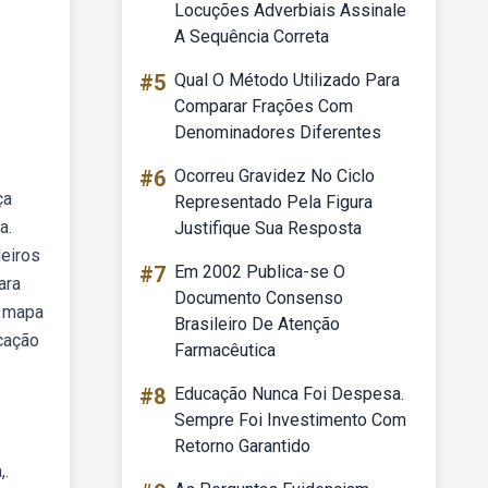
Locuções Adverbiais Assinale
A Sequência Correta
#5
Qual O Método Utilizado Para
Comparar Frações Com
Denominadores Diferentes
#6
Ocorreu Gravidez No Ciclo
ça
Representado Pela Figura
a.
Justifique Sua Resposta
leiros
#7
Em 2002 Publica-se O
ara
Documento Consenso
e mapa
Brasileiro De Atenção
cação
Farmacêutica
#8
Educação Nunca Foi Despesa.
Sempre Foi Investimento Com
Retorno Garantido
,.