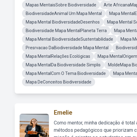
Mapas MentaisSobre Biodiversidade
Arte AfricanaMa
BiodiversidadeAnimal Um Mapa Mental
Mapa MentalEc
Mapa Mental BiodiversidadeDesenhos
Mapa Mental S
Biodiversidade Mapa MentalPlaneta Terra
Mapa Menta
Mapa Mental BiodiversidadeSustentabilidade
Mapa Me
Presrvacao DaBiodiversidade Mapa Mental
Biodivers
Mapa MentalRelações Ecológicas
Mapa MentalOrigem
Mapa MentalDa Biodiversidade Simplis
MoldeMapa Bio
Mapa MentalCom O Tema Biodiversidade
Mapa Mental
Mapa DeConceitos Biodiversidade
Emelie
Como mentor, minha dedicação é total
métodos pedagógicos que priorizam co