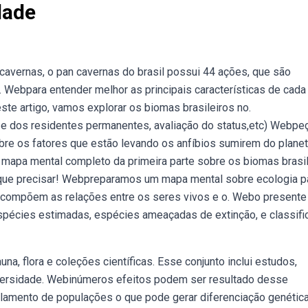
dade
avernas, o pan cavernas do brasil possui 44 ações, que são
. Webpara entender melhor as principais características de cada
te artigo, vamos explorar os biomas brasileiros no.
dos residentes permanentes, avaliação do status,etc) Webpe
re os fatores que estão levando os anfíbios sumirem do planet
 mapa mental completo da primeira parte sobre os biomas brasi
 que precisar! Webpreparamos um mapa mental sobre ecologia p
 compõem as relações entre os seres vivos e o. Webo present
espécies estimadas, espécies ameaçadas de extinção, e classifi
, flora e coleções científicas. Esse conjunto inclui estudos,
iversidade. Webinúmeros efeitos podem ser resultado desse
lamento de populações o que pode gerar diferenciação genética