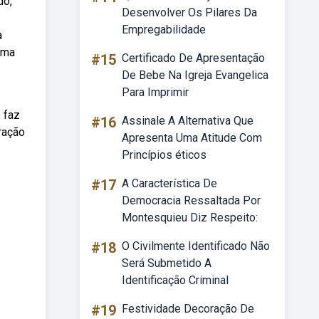
do,
Desenvolver Os Pilares Da
Empregabilidade
a
uma
#15
Certificado De Apresentação
De Bebe Na Igreja Evangelica
Para Imprimir
 faz
#16
Assinale A Alternativa Que
ração
Apresenta Uma Atitude Com
Princípios éticos
#17
A Característica De
Democracia Ressaltada Por
Montesquieu Diz Respeito:
#18
O Civilmente Identificado Não
Será Submetido A
Identificação Criminal
#19
Festividade Decoração De