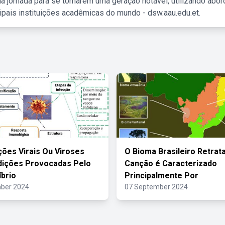
a jornada para se tornarem uma geração notável, utilizando abo
ipais instituições acadêmicas do mundo - dsw.aau.edu.et.
ções Virais Ou Viroses
O Bioma Brasileiro Retrat
dições Provocadas Pelo
Canção é Caracterizado
íbrio
Principalmente Por
ber 2024
07 September 2024