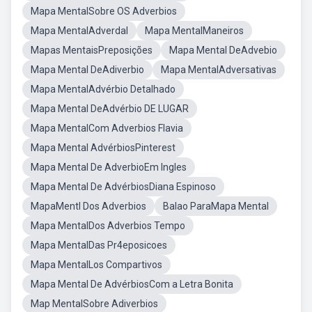
Mapa MentalSobre OS Adverbios
Mapa MentalAdverdal
Mapa MentalManeiros
Mapas MentaisPreposições
Mapa Mental DeAdvebio
Mapa Mental DeAdiverbio
Mapa MentalAdversativas
Mapa MentalAdvérbio Detalhado
Mapa Mental DeAdvérbio DE LUGAR
Mapa MentalCom Adverbios Flavia
Mapa Mental AdvérbiosPinterest
Mapa Mental De AdverbioEm Ingles
Mapa Mental De AdvérbiosDiana Espinoso
MapaMentl Dos Adverbios
Balao ParaMapa Mental
Mapa MentalDos Adverbios Tempo
Mapa MentalDas Pr4eposicoes
Mapa MentalLos Compartivos
Mapa Mental De AdvérbiosCom a Letra Bonita
Map MentalSobre Adiverbios