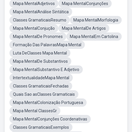
Mapa MentalAdjetivos
Mapa MentalConjunções
Mapa MentalAnálise Sintática
Classes GramaticaisResumo
Mapa MentalMorfologia
Mapa MentalConjução
Mapa MentalDe Artigos
Mapa MentalDe Pronomes
Mapa MentalEm Cartolina
Formação Das PalavrasMapa Mental
Luta DeClasses Mapa Mental
Mapa MentalDe Substantivos
Mapa MentalSubstantivo E Adjetivo
IntertextualidadeMapa Mental
Classes GramaticaisFechadas
Quais Sao asClasses Gramaticais
Mapa MentalColonização Portuguesa
Mapa Mental ClassesGr
Mapa MentalConjunções Coordenativas
Classes GramaticaisExemplos