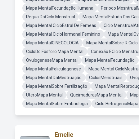
Mapa MentalFecundação Humana
Periodo Mesntrual
Regua DoCiclo Menstrual
Mapa MentalEstudo Dos Gas
Mapa Mental CicloEstral De Femeas
Ciclo MenstrualAt
Mapa Mental CicloHormonal Feminino
Mapa MentalOv
Mapa MentalGINECOLOGIA
Mapa MentalSobre R Ciclo
CicloDo Fósforo Mapa Mental
Conexão ECiclo Menstru
OvulogeneseMapa Mental
Mapa MentalFecundação
Mapa MentalFoliculogenese
Mapa Mental CicloMestru
Mapa Mental DaMestruação
CiclosMenstruais
Ovo
Mapa MentalSobre Fertilização
Mapa MentalReprodu
UteroMapa Mental
QueimadurasMapa Mental
Mapa
Mapa MentalSobre Embriologia
Ciclo HetrogenioMapa
Emelie