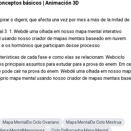
onceptos básicos | Animación 3D
ar o digerir, que afecta una vez por mes a más de la mitad de la
trial 3. 1. Webdê uma olhada em nosso mapa mental interativo
tal usando nosso criador de mapas mentais baseado em nuvem.
s e os hormônios que participam desse processo.
erísticas de cada fase e como elas se relacionam. Webciclo
s principais assuntos para estudar para a prova do enem. Em c
e pode cair na prova do enem. Webdê uma olhada em nosso ma
 próprio mapa mental usando nosso criador de mapas mentais bas
Mapa MentalDo Ciclo Ovariano
Mapa MentalDe Ciclo Mestrua
Mapa MentalMenopausa
Ciclo DaBorracha Mapa Mental