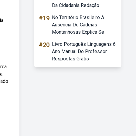
Da Cidadania Redação
#19
No Território Brasileiro A
 ...
Ausência De Cadeias
Montanhosas Explica Se
#20
Livro Português Linguagens 6
Ano Manual Do Professor
Respostas Grátis
erca
pa
eado