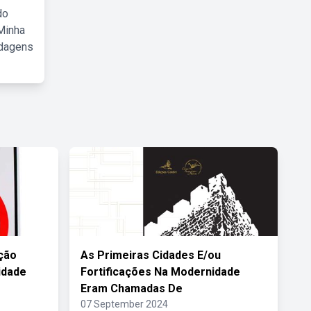
do
Minha
rdagens
ção
As Primeiras Cidades E/ou
idade
Fortificações Na Modernidade
Eram Chamadas De
07 September 2024