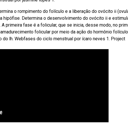
termina o rompimento do folículo e a liberação do ovócito ii (ovul
ela hipófise. Determina o desenvolvimento do ovócito ii e estimul
 primeira fase é a folicular, que se inicia, desse modo, no prim
e amadurecimento folicular por meio da ação do hormônio folículo
co do lh. Webfases do ciclo menstrual por ícaro neves 1. Project