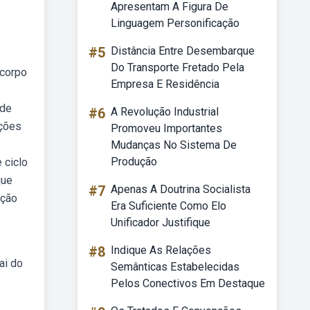
Apresentam A Figura De
Linguagem Personificação
#5
Distância Entre Desembarque
Do Transporte Fretado Pela
 corpo
Empresa E Residência
 de
#6
A Revolução Industrial
nções
Promoveu Importantes
Mudanças No Sistema De
Produção
 ciclo
que
#7
Apenas A Doutrina Socialista
ação
Era Suficiente Como Elo
Unificador Justifique
#8
Indique As Relações
ai do
Semânticas Estabelecidas
Pelos Conectivos Em Destaque