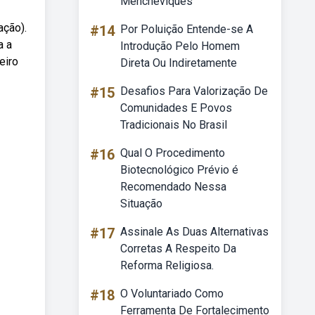
Mencheviques
ação).
#14
Por Poluição Entende-se A
a a
Introdução Pelo Homem
eiro
Direta Ou Indiretamente
#15
Desafios Para Valorização De
Comunidades E Povos
Tradicionais No Brasil
#16
Qual O Procedimento
Biotecnológico Prévio é
Recomendado Nessa
Situação
#17
Assinale As Duas Alternativas
Corretas A Respeito Da
Reforma Religiosa.
#18
O Voluntariado Como
Ferramenta De Fortalecimento