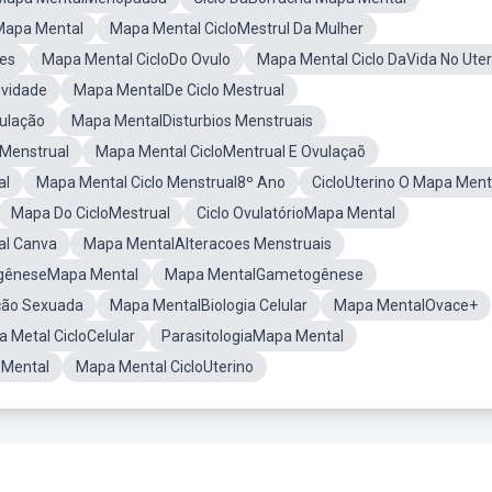
Mapa Mental
Mapa Mental CicloMestrul Da Mulher
es
Mapa Mental CicloDo Ovulo
Mapa Mental Ciclo DaVida No Ute
ividade
Mapa MentalDe Ciclo Mestrual
ulação
Mapa MentalDisturbios Menstruais
 Menstrual
Mapa Mental CicloMentrual E Ovulaçaõ
al
Mapa Mental Ciclo Menstrual8º Ano
CicloUterino O Mapa Ment
Mapa Do CicloMestrual
Ciclo OvulatórioMapa Mental
al Canva
Mapa MentalAlteracoes Menstruais
gêneseMapa Mental
Mapa MentalGametogênese
ção Sexuada
Mapa MentalBiologia Celular
Mapa MentalOvace+
 Metal CicloCelular
ParasitologiaMapa Mental
 Mental
Mapa Mental CicloUterino