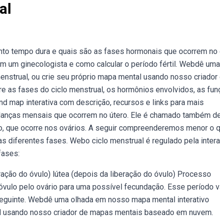
al
anto tempo dura e quais são as fases hormonais que ocorrem no
 um ginecologista e como calcular o período fértil. Webdê uma
enstrual, ou crie seu próprio mapa mental usando nosso criador
as fases do ciclo menstrual, os hormônios envolvidos, as fu
d map interativa com descrição, recursos e links para mais
danças mensais que ocorrem no útero. Ele é chamado também de
ano, que ocorre nos ovários. A seguir compreenderemos menor o 
s diferentes fases. Webo ciclo menstrual é regulado pela inter
fases:
beração do óvulo) lútea (depois da liberação do óvulo) Processo
vulo pelo ovário para uma possível fecundação. Esse período v
seguinte. Webdê uma olhada em nosso mapa mental interativo
tal usando nosso criador de mapas mentais baseado em nuvem.