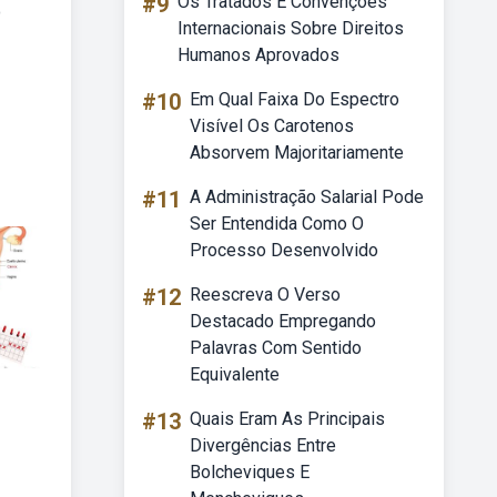
#9
Os Tratados E Convenções
o
Internacionais Sobre Direitos
Humanos Aprovados
#10
Em Qual Faixa Do Espectro
Visível Os Carotenos
Absorvem Majoritariamente
#11
A Administração Salarial Pode
Ser Entendida Como O
Processo Desenvolvido
#12
Reescreva O Verso
Destacado Empregando
Palavras Com Sentido
Equivalente
#13
Quais Eram As Principais
Divergências Entre
Bolcheviques E