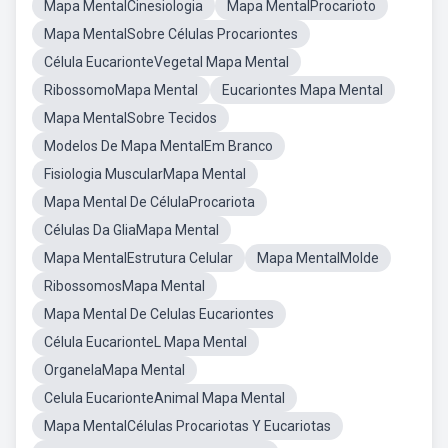
Mapa MentalCinesiologia
Mapa MentalProcarioto
Mapa MentalSobre Células Procariontes
Célula EucarionteVegetal Mapa Mental
RibossomoMapa Mental
Eucariontes Mapa Mental
Mapa MentalSobre Tecidos
Modelos De Mapa MentalEm Branco
Fisiologia MuscularMapa Mental
Mapa Mental De CélulaProcariota
Células Da GliaMapa Mental
Mapa MentalEstrutura Celular
Mapa MentalMolde
RibossomosMapa Mental
Mapa Mental De Celulas Eucariontes
Célula EucarionteL Mapa Mental
OrganelaMapa Mental
Celula EucarionteAnimal Mapa Mental
Mapa MentalCélulas Procariotas Y Eucariotas