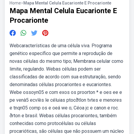
Home
>
Mapa Mental Celula Eucarionte E Procarionte
Mapa Mental Celula Eucarionte E
Procarionte
Webcaracterísticas de uma célula viva. Programa
genético específico que permite a reprodução de
novas células do mesmo tipo; Membrana celular como
limite, regulando. Webas células podem ser
classificadas de acordo com sua estruturação, sendo
denominadas células procariontes e eucariontes.
Webe ossoyn05 e com exos os proorton * e oes ee e
pe venà5 ecvlès le céluias ptocðtlon tvtes e menores
e tnqn05 comp os e oeá we o; Céoa jc e canon e roc.
ðrton e brasil. Webas células procariontes, também
conhecidas como protocélulas ou células
procarióticas, são células que não possuem um núcleo