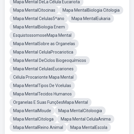
Mapa Mental DeLa Célula Eucariota
Mapa MentalCitocinas
Mapa MentalBiologia Citologia
Mapa Mental Celulas5ºano
Mapa MentalEukaria
Mapa MentalBiologia Enem
EsquistossomoseMapa Mental
Mapa MentalSobre as Organelas
Mapa Mental CelulaProcariotica
Mapa Mental DeCiclos Biogeoquímicos
Mapa Mental CelulasEucariones
Célula Procarionte Mapa Mental
Mapa MentalTipos De Vcelulas
Mapa MentalTecidos Humanos
Organelas E Suas FunçõesMapa Mental
Mapa MentalMoude
Mapa MentalCitoloogia
Mapa MentalCitologa
Mapa Mental CelulaAnima
Mapa MentalReino Animal
Mapa MentalEscola