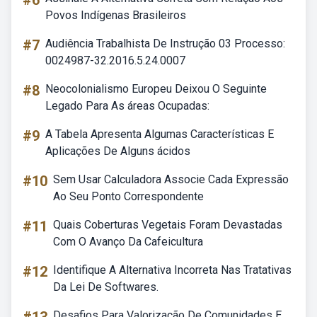
#6
Povos Indígenas Brasileiros
#7
Audiência Trabalhista De Instrução 03 Processo:
0024987-32.2016.5.24.0007
#8
Neocolonialismo Europeu Deixou O Seguinte
Legado Para As áreas Ocupadas:
#9
A Tabela Apresenta Algumas Características E
Aplicações De Alguns ácidos
#10
Sem Usar Calculadora Associe Cada Expressão
Ao Seu Ponto Correspondente
#11
Quais Coberturas Vegetais Foram Devastadas
Com O Avanço Da Cafeicultura
#12
Identifique A Alternativa Incorreta Nas Tratativas
Da Lei De Softwares.
Desafios Para Valorização De Comunidades E