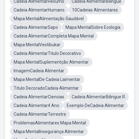
Cadeia AlimentarResumo
Cadeia AlimentarBilíngue
Cadeia AlimentarHumano
10Cadeias Alimentares
Mapa MentalAlimentação Saudável
Cadeia AlimentarSapo
Mapa MentalSobre Ecologia
Cadeia AlimentarCompleta Mapa Mental
Mapa MentalVestibukar
Cadeia AlimentarTitulo Decorativo
Mapa MentalSuplementção Alimentar
ImagemCadeia Alimentar
Mapa MentalDe Cadeia Laimentar
Titulo DecoradoCadeia Alimentar
Cadeia AlimentarCiencias
Cadeia AlimentarBilingue R
Cadeia Alimentar4 Ano
Exemplo DeCadeia Alimentar
Cadeia AlimentarTerrestre
ProblemasAlimentares Mapa Mental
Mapa MentalInsegurança Alimentar