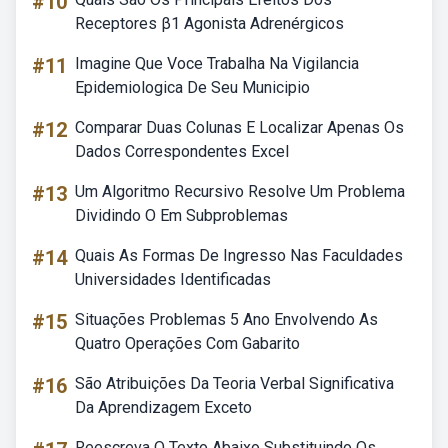
#10
Receptores β1 Agonista Adrenérgicos
#11
Imagine Que Voce Trabalha Na Vigilancia
Epidemiologica De Seu Municipio
#12
Comparar Duas Colunas E Localizar Apenas Os
Dados Correspondentes Excel
#13
Um Algoritmo Recursivo Resolve Um Problema
Dividindo O Em Subproblemas
#14
Quais As Formas De Ingresso Nas Faculdades
Universidades Identificadas
#15
Situações Problemas 5 Ano Envolvendo As
Quatro Operações Com Gabarito
#16
São Atribuições Da Teoria Verbal Significativa
Da Aprendizagem Exceto
Reescreva O Texto Abaixo Substituindo Os