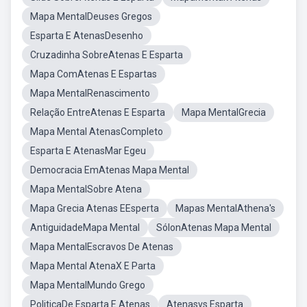
Mapa MentalDeuses Gregos
Esparta E AtenasDesenho
Cruzadinha SobreAtenas E Esparta
Mapa ComAtenas E Espartas
Mapa MentalRenascimento
Relação EntreAtenas E Esparta
Mapa MentalGrecia
Mapa Mental AtenasCompleto
Esparta E AtenasMar Egeu
Democracia EmAtenas Mapa Mental
Mapa MentalSobre Atena
Mapa Grecia Atenas EEsperta
Mapas MentalAthena's
AntiguidadeMapa Mental
SólonAtenas Mapa Mental
Mapa MentalEscravos De Atenas
Mapa Mental AtenaX E Parta
Mapa MentalMundo Grego
PoliticaDe Esparta E Atenas
Atenasvs Esparta