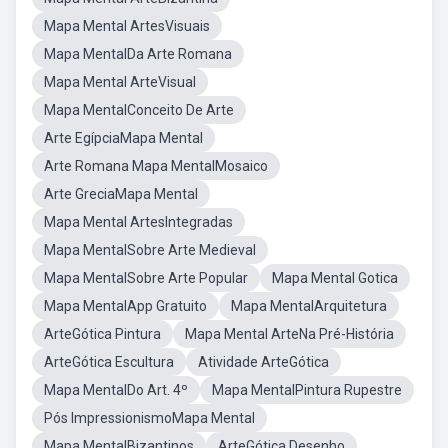
Mapa Mental ArtesVisuais
Mapa MentalDa Arte Romana
Mapa Mental ArteVisual
Mapa MentalConceito De Arte
Arte EgípciaMapa Mental
Arte Romana Mapa MentalMosaico
Arte GreciaMapa Mental
Mapa Mental ArtesIntegradas
Mapa MentalSobre Arte Medieval
Mapa MentalSobre Arte Popular
Mapa Mental Gotica
Mapa MentalApp Gratuito
Mapa MentalArquitetura
ArteGótica Pintura
Mapa Mental ArteNa Pré-História
ArteGótica Escultura
Atividade ArteGótica
Mapa MentalDo Art. 4º
Mapa MentalPintura Rupestre
Pós ImpressionismoMapa Mental
Mapa MentalBizantinos
ArteGótica Desenho