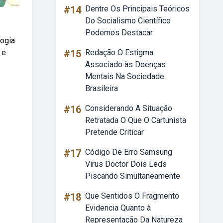
#14
Dentre Os Principais Teóricos
Do Socialismo Científico
Podemos Destacar
logia
 e
#15
Redação O Estigma
Associado às Doenças
Mentais Na Sociedade
Brasileira
#16
Considerando A Situação
Retratada O Que O Cartunista
Pretende Criticar
#17
Código De Erro Samsung
Virus Doctor Dois Leds
Piscando Simultaneamente
#18
Que Sentidos O Fragmento
Evidencia Quanto à
Representação Da Natureza