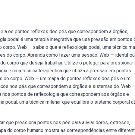
apeia os pontos reflexos dos pés que correspondem a órgãos,
ogia podal é uma terapia integrativa que usa pressão em pontos
r o corpo. Web — saiba o que é reflexologia podal, uma técnica m
rtes do corpo. Aprenda como fazer uma sessão. Web — identifiq
 corpo que deseja trabalhar. Utilize o polegar para pressionar
gia é uma técnica terapêutica que utiliza a pressão em pontos
as do corpo. Web — um mapa de pontos reflexos dos pés é um
ficos nos pés que correspondem a órgãos e sistemas do. Web 
nos pontos de reflexologia que correspondem aos órgãos e
a podal, uma técnica milenar que equilibra o sistema corporal a
r que pressiona pontos nos pés para aliviar dores, estresse,
pa do corpo humano mostra as correspondências entre diferen