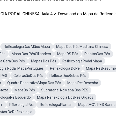
IA PODAL CHINESA, Aula 4 ✓ Download do Mapa da Reflexologi
ReflexologiaDas Mãos Mapa
Mapa Dos PésMedicina Chinesa
Pés
Mapa Dos PésGillanders
MapaDS Pés
PlantasDos Pés
a GeralDos Pés
Mapas Dos Pés
ReflexologiaPodal Mapa
logia Podal MapaPortugues
Reflexologia DoPé
Mapa PésResumo
 PES
ColoracãoDos Pés
Reflexo DosBebes Pés
m
Quadro DecorativoMapa Dos Pés
Mapa PésDesenho
steza
MapsDo Pés
Suprarenal NoMapa Dos PES
ologiaPé Esquerdo
Mapa Reflexologia DosPes Orgãos
ir
RflexologiaPés
ReflexologiaPlantar
MapaDFO's PES Banne
otos DeReflexologia