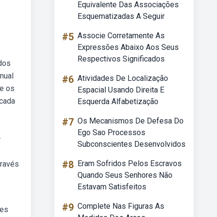
Equivalente Das Associações
Esquematizadas A Seguir
#5
Associe Corretamente As
Expressões Abaixo Aos Seus
Respectivos Significados
 dos
anual
#6
Atividades De Localização
ue os
Espacial Usando Direita E
 cada
Esquerda Alfabetização
#7
Os Mecanismos De Defesa Do
Ego Sao Processos
—
Subconscientes Desenvolvidos
#8
Eram Sofridos Pelos Escravos
través
Quando Seus Senhores Não
Estavam Satisfeitos
#9
Complete Nas Figuras As
tes