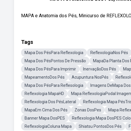
MAPA e Anatomia dos Pés, Minicurso de REFLEXOLOG
Tags
Mapa Dos PésPara Reflexologia
ReflexologiaNos Pés
Mapa Dos PésPontos De Pressão
MapaDa Planta Dos 
Mapa Dos PésPara Imprimir
InervaçãoDos Pés
Map
MapeamentoDos Pés
Acupuntura NosPés
Reflexo
Mapa Dos PésPara Reflesologia
Imagens DeMapa Dos
Reflexologia MapaHD
Mapa ReflexologiaPodal Image
Reflexologia Dos PésLateral
Reflexologia Mapa PésTri
MapaEm Cima Dos Pés
Zonas DosPes
Mapa Reflex
Banner Mapa DosPES
Reflexologia Mapa DosPES Color
ReflexologiaColuna Mapa
Shiatsu PontosDos Pés
F