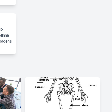
do
Minha
rdagens