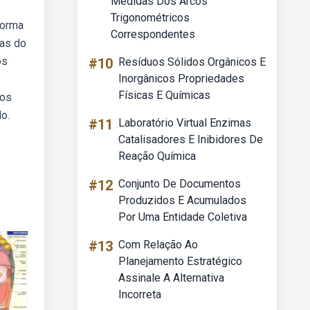
Medidas Dos Arcos
Trigonométricos
forma
Correspondentes
eas do
os
#10
Resíduos Sólidos Orgânicos E
Inorgânicos Propriedades
Físicas E Químicas
dos
o.
#11
Laboratório Virtual Enzimas
Catalisadores E Inibidores De
Reação Química
#12
Conjunto De Documentos
Produzidos E Acumulados
Por Uma Entidade Coletiva
#13
Com Relação Ao
Planejamento Estratégico
Assinale A Alternativa
Incorreta