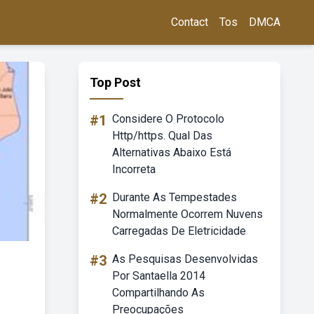
Contact
Tos
DMCA
Top Post
#1
Considere O Protocolo
Http/https. Qual Das
Alternativas Abaixo Está
Incorreta
#2
Durante As Tempestades
Normalmente Ocorrem Nuvens
Carregadas De Eletricidade
#3
As Pesquisas Desenvolvidas
Por Santaella 2014
Compartilhando As
Preocupações