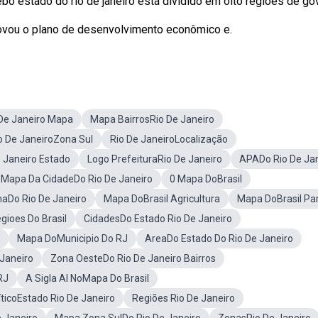
 Webo estado do rio de janeiro está dividido em oito regiões de go
provou o plano de desenvolvimento econômico e.
De Janeiro Mapa
Mapa BairrosRio De Janeiro
o De JaneiroZona Sul
Rio De JaneiroLocalização
 Janeiro Estado
Logo PrefeituraRio De Janeiro
APADo Rio De Ja
Mapa Da CidadeDo Rio De Janeiro
0 Mapa DoBrasil
naDo Rio De Janeiro
Mapa DoBrasil Agricultura
Mapa DoBrasil Pa
gioes Do Brasil
CidadesDo Estado Rio De Janeiro
Mapa DoMunicipio Do RJ
AreaDo Estado Do Rio De Janeiro
Janeiro
Zona OesteDo Rio De Janeiro Bairros
RJ
A Sigla Al NoMapa Do Brasil
ticoEstado Rio De Janeiro
Regiões Rio De Janeiro