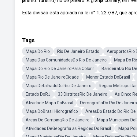
janeiro. Turisrio) rio de janeiro. A granja comary, em.
Esta divisão está apoiada na lei n° 1. 227/87, que a
Tags
Mapa Do Rio
Rio De Janeiro Estado
AeroportosRio 
Mapa Das ComunidadesDo Rio De Janeiro
Mapa Do Ri
Mapa Do Rio De JaneiroPara Colorir
BandeiraDo Rio De
Mapa Rio De JaneiroCidade
Menor Estado DoBrasil
Mapa DetalhadoDo Rio De Janeiro
Regiao Metropolita
Estado DoRJ
33 DistritosRio De Janeiro
As Cinco Re
Atividade Mapa DoBrasil
DemografiaDo Rio De Janeiro
Mapa DoBrasil Hidrográfico
AreasDo Estado Do Rio De 
Areas De CampingRio De Janeiro
Mapa Municipios Do
Atividades DeGeografia as Regiões Do Brasil
Mapa Polí