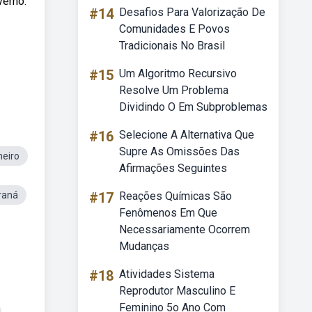
verno.
#14
Desafios Para Valorização De
Comunidades E Povos
Tradicionais No Brasil
#15
Um Algoritmo Recursivo
Resolve Um Problema
Dividindo O Em Subproblemas
#16
Selecione A Alternativa Que
Supre As Omissões Das
neiro
Afirmações Seguintes
raná
#17
Reações Químicas São
Fenômenos Em Que
Necessariamente Ocorrem
Mudanças
#18
Atividades Sistema
Reprodutor Masculino E
Feminino 5o Ano Com