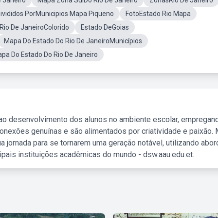
e Janeiro
Mapa Zona SulDo Rio De Janeiro
ZonasRio De Janeiro
ivididos PorMunicipios Mapa Piqueno
FotoEstado Rio Mapa
Rio De JaneiroColorido
Estado DeGoias
Mapa Do Estado Do Rio De JaneiroMunicípios
pa Do Estado Do Rio De Janeiro
 ao desenvolvimento dos alunos no ambiente escolar, empregan
nexões genuínas e são alimentados por criatividade e paixão. 
a jornada para se tornarem uma geração notável, utilizando abo
ipais instituições acadêmicas do mundo - dsw.aau.edu.et.