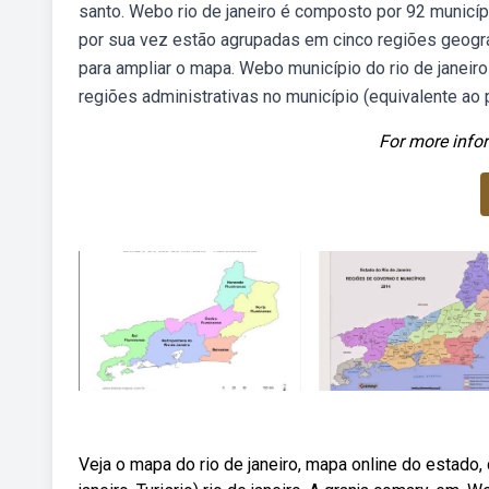
santo. Webo rio de janeiro é composto por 92 municíp
por sua vez estão agrupadas em cinco regiões geográ
para ampliar o mapa. Webo município do rio de janeir
regiões administrativas no município (equivalente ao
For more infor
Veja o mapa do rio de janeiro, mapa online do estado