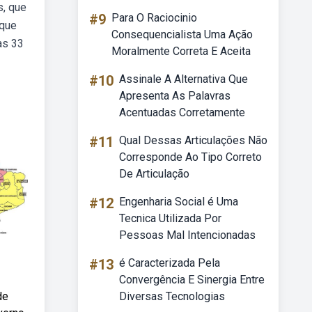
s, que
#9
Para O Raciocinio
ique
Consequencialista Uma Ação
as 33
Moralmente Correta E Aceita
#10
Assinale A Alternativa Que
Apresenta As Palavras
Acentuadas Corretamente
#11
Qual Dessas Articulações Não
Corresponde Ao Tipo Correto
De Articulação
#12
Engenharia Social é Uma
Tecnica Utilizada Por
Pessoas Mal Intencionadas
#13
é Caracterizada Pela
Convergência E Sinergia Entre
de
Diversas Tecnologias