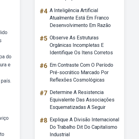
#4
A Inteligência Artificial
Atualmente Está Em Franco
Desenvolvimento Em Razão
dido
#5
Observe As Estruturas
s
Orgânicas Incompletas E
Identifique Os Itens Corretos
apa do
ura e
#6
Em Contraste Com O Período
Pré-socrático Marcado Por
Reflexões Cosmológicas
 país.
#7
Determine A Resistencia
Equivalente Das Associações
Esquematizadas A Seguir
viço
#8
Explique A Divisão Internacional
Do Trabalho Dit Do Capitalismo
to
Industrial