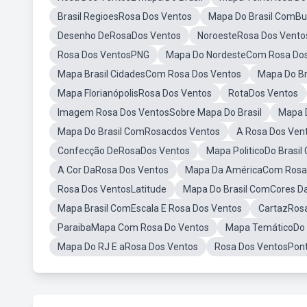
Brasil RegioesRosa Dos Ventos
Mapa Do Brasil ComBu
Desenho DeRosaDos Ventos
NoroesteRosa Dos Vento
Rosa Dos VentosPNG
Mapa Do NordesteCom Rosa Dos
Mapa Brasil CidadesCom Rosa Dos Ventos
Mapa Do Br
Mapa FlorianópolisRosa Dos Ventos
RotaDos Ventos
Imagem Rosa Dos VentosSobre Mapa Do Brasil
Mapa 
Mapa Do Brasil ComRosacdos Ventos
A Rosa Dos Ven
Confecção DeRosaDos Ventos
Mapa PoliticoDo Brasi
A Cor DaRosa Dos Ventos
Mapa Da AméricaCom Rosa
Rosa Dos VentosLatitude
Mapa Do Brasil ComCores D
Mapa Brasil ComEscala E Rosa Dos Ventos
CartazRos
ParaibaMapa Com Rosa Do Ventos
Mapa TemáticoDo B
Mapa Do RJ E aRosa Dos Ventos
Rosa Dos VentosPont