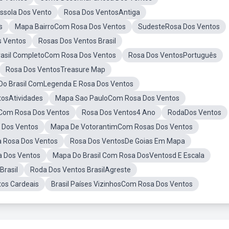
ssola Dos Vento
Rosa Dos VentosAntiga
s
Mapa BairroCom Rosa Dos Ventos
SudesteRosa Dos Ventos
 Ventos
Rosas Dos Ventos Brasil
asil CompletoCom Rosa Dos Ventos
Rosa Dos VentosPortuguês
Rosa Dos VentosTreasure Map
Do Brasil ComLegenda E Rosa Dos Ventos
tosAtividades
Mapa Sao PauloCom Rosa Dos Ventos
l Com Rosa Dos Ventos
Rosa Dos Ventos4 Ano
RodaDos Ventos
 Dos Ventos
Mapa De VotorantimCom Rosas Dos Ventos
a Rosa Dos Ventos
Rosa Dos VentosDe Goias Em Mapa
a Dos Ventos
Mapa Do Brasil Com Rosa DosVentosd E Escala
rasil
Roda Dos Ventos BrasilAgreste
os Cardeais
Brasil Países VizinhosCom Rosa Dos Ventos