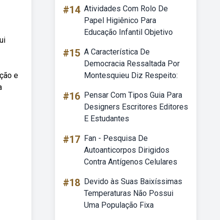
#14
Atividades Com Rolo De
Papel Higiênico Para
Educação Infantil Objetivo
ui
#15
A Característica De
Democracia Ressaltada Por
eção e
Montesquieu Diz Respeito:
a
#16
Pensar Com Tipos Guia Para
Designers Escritores Editores
E Estudantes
#17
Fan - Pesquisa De
Autoanticorpos Dirigidos
Contra Antígenos Celulares
#18
Devido às Suas Baixíssimas
Temperaturas Não Possui
Uma População Fixa