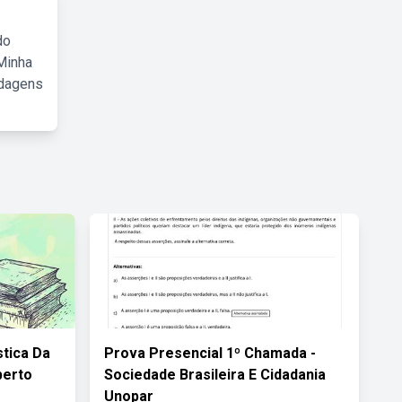
do
Minha
rdagens
stica Da
Prova Presencial 1º Chamada -
berto
Sociedade Brasileira E Cidadania
Unopar