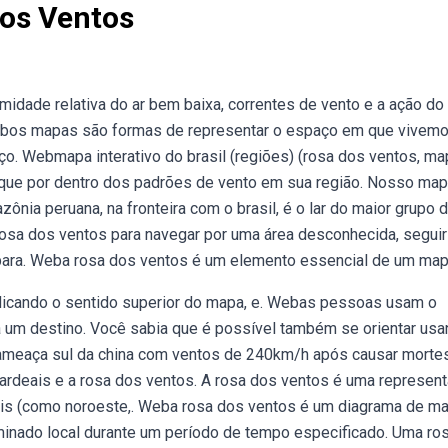
os Ventos
dade relativa do ar bem baixa, correntes de vento e a ação do
bos mapas são formas de representar o espaço em que vivemo
o. Webmapa interativo do brasil (regiões) (rosa dos ventos, ma
Fique por dentro dos padrões de vento em sua região. Nosso ma
ônia peruana, na fronteira com o brasil, é o lar do maior grupo 
osa dos ventos para navegar por uma área desconhecida, segui
 para. Weba rosa dos ventos é um elemento essencial de um map
ndicando o sentido superior do mapa, e. Webas pessoas usam o
 um destino. Você sabia que é possível também se orientar usa
 ameaça sul da china com ventos de 240km/h após causar morte
cardeais e a rosa dos ventos. A rosa dos ventos é uma represen
eais (como noroeste,. Weba rosa dos ventos é um diagrama de m
nado local durante um período de tempo especificado. Uma ro