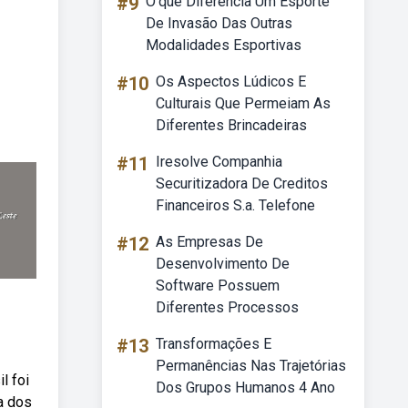
#9
O'que Diferencia Um Esporte
De Invasão Das Outras
Modalidades Esportivas
#10
Os Aspectos Lúdicos E
Culturais Que Permeiam As
Diferentes Brincadeiras
#11
Iresolve Companhia
Securitizadora De Creditos
Financeiros S.a. Telefone
#12
As Empresas De
Desenvolvimento De
Software Possuem
Diferentes Processos
#13
Transformações E
Permanências Nas Trajetórias
l foi
Dos Grupos Humanos 4 Ano
a dos