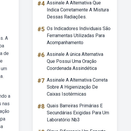
#4
Assinale A Alternativa Que
Indica Corretamente A Mistura
Dessas Radiações.
#5
Os Indicadores Individuais São
Ferramentas Utilizadas Para
s. A
Acompanhamento
pa
pa de
#6
Assinale A única Alternativa
de
Que Possui Uma Oração
Coordenada Assindética
r um
a.
#7
Assinale A Alternativa Correta
Sobre A Higienização De
Caixas Isotérmicas
ndo a
s nas
#8
Quais Barreiras Primárias E
tação
Secundárias Exigidas Para Um
apa
Laboratório Nb3
sa