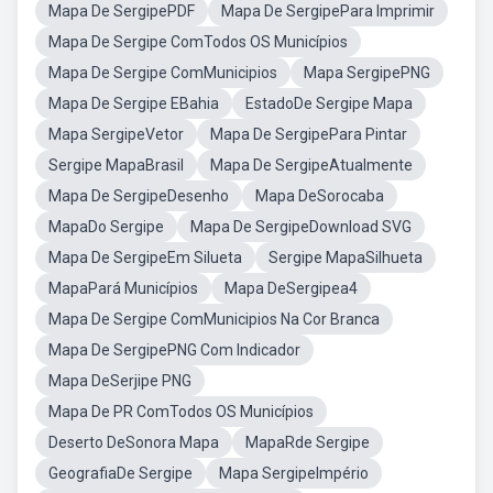
Mapa De SergipePDF
Mapa De SergipePara Imprimir
Mapa De Sergipe ComTodos OS Municípios
Mapa De Sergipe ComMunicipios
Mapa SergipePNG
Mapa De Sergipe EBahia
EstadoDe Sergipe Mapa
Mapa SergipeVetor
Mapa De SergipePara Pintar
Sergipe MapaBrasil
Mapa De SergipeAtualmente
Mapa De SergipeDesenho
Mapa DeSorocaba
MapaDo Sergipe
Mapa De SergipeDownload SVG
Mapa De SergipeEm Silueta
Sergipe MapaSilhueta
MapaPará Municípios
Mapa DeSergipea4
Mapa De Sergipe ComMunicipios Na Cor Branca
Mapa De SergipePNG Com Indicador
Mapa DeSerjipe PNG
Mapa De PR ComTodos OS Municípios
Deserto DeSonora Mapa
MapaRde Sergipe
GeografiaDe Sergipe
Mapa SergipeImpério