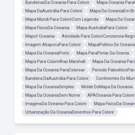
BandeirasDa Oceania Para Colorir
Mapa Oceania Para
Mapa DaAustrália Para Colorir
Mapa Da OceaniaEm Br
Mapa Mundi Para ColorirCom Legenda
Mapa Da Ocea
Mapa FísicoDa Oceania
Mapa AustraliaPara Colorir
Mapof Oceania
Atividade Para ColorirConciencia Negr
Imagem AbaporuPara Colorir
MapaPolitico De Oceani
Mapa Da OceaniaPreto
Mapa ParaPintar Da Ocenia
Mapa Para ColorirIlhas Marshall
Mapa Da Oceania Para
Mapa Da Oceania ParaColorear
Periodo PaleoliticoPara
Bandeira DaAustrália Para Colorir
Continentes Do Mun
Mapa Da OceaniaSimples
Molde DoMapa Da Oceania
Mapa Da OceaniaSem Nome
APAOceania Para Colorir
ImagensDa Oceania Para Colorir
Mapa FisicoDa Oceani
Urbanização Da OceaniaDesenhos Para Colorir