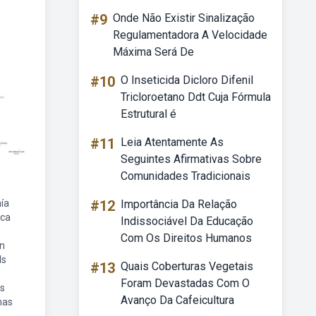
#9
Onde Não Existir Sinalização
Regulamentadora A Velocidade
Máxima Será De
#10
O Inseticida Dicloro Difenil
Tricloroetano Ddt Cuja Fórmula
Estrutural é
#11
Leia Atentamente As
Seguintes Afirmativas Sobre
Comunidades Tradicionais
ía
#12
Importância Da Relação
ica
Indissociável Da Educação
Com Os Direitos Humanos
n
ds
#13
Quais Coberturas Vegetais
Foram Devastadas Com O
s
Avanço Da Cafeicultura
has