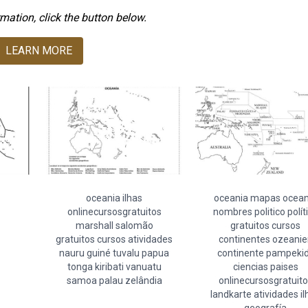
mation, click the button below.
LEARN MORE
oceania ilhas
oceania mapas ocean
onlinecursosgratuitos
nombres politico polít
marshall salomão
gratuitos cursos
gratuitos cursos atividades
continentes ozeanie
nauru guiné tuvalu papua
continente pampeki
tonga kiribati vanuatu
ciencias paises
samoa palau zelândia
onlinecursosgratuito
landkarte atividades il