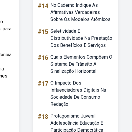
#14
No Caderno Indique As
Afirmativas Verdadeiras
Sobre Os Modelos Atômicos
no
s para
#15
Seletividade E
Distributividade Na Prestação
Dos Benefícios E Serviços
tância
#16
Quais Elementos Compõem O
Sistema De Trânsito A
ma
Sinalização Horizontal
omes
#17
O Impacto Dos
Influenciadores Digitais Na
Sociedade De Consumo
Redação
#18
Protagonismo Juvenil
Adolescência Educação E
Participação Democrática