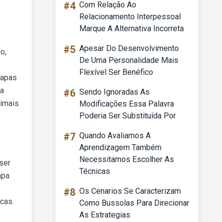
#4
Com Relação Ao
Relacionamento Interpessoal
Marque A Alternativa Incorreta
#5
Apesar Do Desenvolvimento
o,
De Uma Personalidade Mais
Flexível Ser Benéfico
mapas
ia
#6
Sendo Ignoradas As
nimais
Modificações Essa Palavra
Poderia Ser Substituída Por
#7
Quando Avaliamos A
Aprendizagem Também
Necessitamos Escolher As
ser
Técnicas
apa
#8
Os Cenarios Se Caracterizam
cas.
Como Bussolas Para Direcionar
As Estrategias