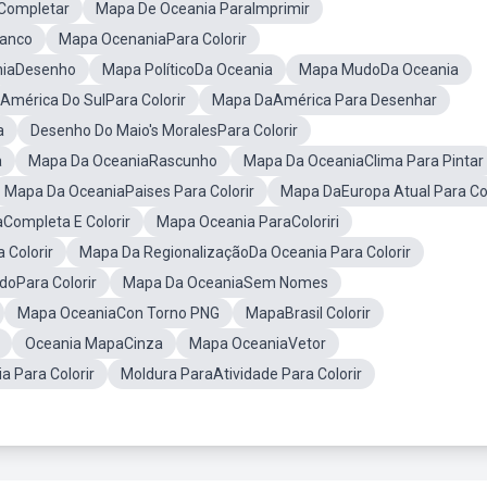
Completar
Mapa De Oceania ParaImprimir
anco
Mapa OcenaniaPara Colorir
niaDesenho
Mapa PolíticoDa Oceania
Mapa MudoDa Oceania
América Do SulPara Colorir
Mapa DaAmérica Para Desenhar
a
Desenho Do Maio's MoralesPara Colorir
a
Mapa Da OceaniaRascunho
Mapa Da OceaniaClima Para Pintar
Mapa Da OceaniaPaises Para Colorir
Mapa DaEuropa Atual Para Col
Completa E Colorir
Mapa Oceania ParaColoriri
 Colorir
Mapa Da RegionalizaçãoDa Oceania Para Colorir
doPara Colorir
Mapa Da OceaniaSem Nomes
Mapa OceaniaCon Torno PNG
MapaBrasil Colorir
Oceania MapaCinza
Mapa OceaniaVetor
a Para Colorir
Moldura ParaAtividade Para Colorir