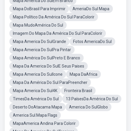
Mapa América Do SulEm Branco
Mapa DoBrasil Para Imprimir
AmeriaDo Sul Mapa
Mapa Político Da América Do Sul ParaColorir
Mapa MudoAmérica Do Sul
Imagem Do Mapa Da América Do Sul ParaColorir
Mapa America Do SulGrande
Fotos AmericaDo Sul
Mapa America Do SulPra Pintar
Mapa América Do SulPreto E Branco
Mapa Da America Do SulE Seus Paises
Mapa America Do SulIcone
Mapa DaAfrica
Mapa Da América Do Sul ParaPreencher
Mapa America Do Sul4K
Fronteira Brasil
TimesDa América Do Sul
13 PaísesDa América Do Sul
Deserto DoAtacama Mapa
America Do SulGlobo
America Sul.Mapa Flags
MapaAmerica Andina Para Colorir