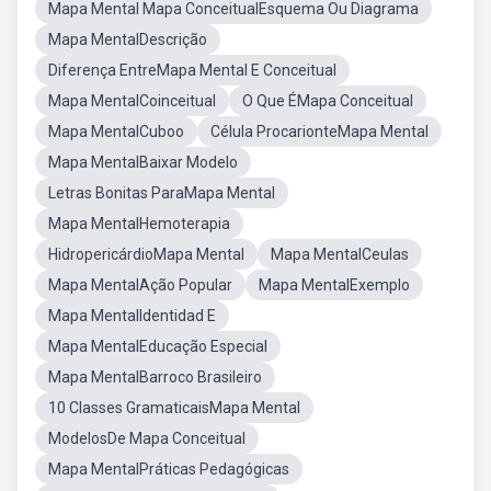
Mapa Mental Mapa ConceitualEsquema Ou Diagrama
Mapa MentalDescrição
Diferença EntreMapa Mental E Conceitual
Mapa MentalCoinceitual
O Que ÉMapa Conceitual
Mapa MentalCuboo
Célula ProcarionteMapa Mental
Mapa MentalBaixar Modelo
Letras Bonitas ParaMapa Mental
Mapa MentalHemoterapia
HidropericárdioMapa Mental
Mapa MentalCeulas
Mapa MentalAção Popular
Mapa MentalExemplo
Mapa MentalIdentidad E
Mapa MentalEducação Especial
Mapa MentalBarroco Brasileiro
10 Classes GramaticaisMapa Mental
ModelosDe Mapa Conceitual
Mapa MentalPráticas Pedagógicas