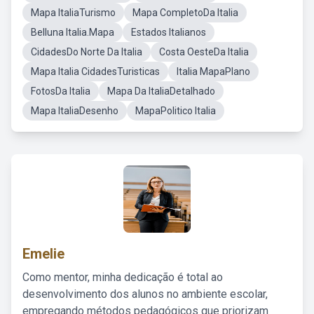
Mapa ItaliaTurismo
Mapa CompletoDa Italia
Belluna Italia.Mapa
Estados Italianos
CidadesDo Norte Da Italia
Costa OesteDa Italia
Mapa Italia CidadesTuristicas
Italia MapaPlano
FotosDa Italia
Mapa Da ItaliaDetalhado
Mapa ItaliaDesenho
MapaPolitico Italia
Emelie
Como mentor, minha dedicação é total ao
desenvolvimento dos alunos no ambiente escolar,
empregando métodos pedagógicos que priorizam