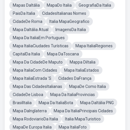
Mapas DaItália
MapaDo Italia
GeografiaDa Italia
PaisDa Italia
CidadesItalianas Nomes
CidadeDe Roma
Italia MapaGeografico
Mapa DaItália Atual
ImagensDa Italia
Mapa Da ItaliaEm Portugues
Mapa ItaliaCiudades Turísticas
Mapa ItaliaRegiones
CapitalDa Italia
Mapa DaToscana
Mapa Da CidadeDe Maputo
Mappa DiItalia
Mapa ItaliaCom Cidades
Mapa ItaliaEstados
Mapa ItaliaEstrada 'S
Cidades DaFrança
Mapa Das CidadesItalianas
MapaDe Como Italia
CidadeDe Lisboa
Mapa Da ItaliaProvincias
BrasilItalia
Mapa Da ItaliaBota
Mapa DaItália PNG
Mapa DaInglaterra
Mapa Da ItaliaPrincipais Cidades
Mapa RodoviarioDa Italia
Italia MapaTuristico
MapaDe Europa Italia
Mapa ItaliaFoto