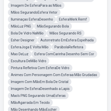
Imagem De EsferaPara as Mãos
Mãos SegurandoEsfera Vetor
Iluminaçao EsferaDesenho
EsferaWerk Remf
MãoLuz PNG
MãoSegurando Bola
Bola De Vidro NaMão
Mãos Segurando RS
Esher Designer
Autorretrato EmEsfera Espelhada
EsferaJoga E Volta Mão
ParábolaRefletora
Mao DeLuz
Esfera ComCarinha Desenho Sem Cor
Escultura DeMão Vidro
Pintura Refletiva Com EsferaDe Vidro
Animes Com Personagem Com Esferaa Mão Grudadas
Imagem Com MãoEm Bola De Cristal
Imagem De EsferaDesenhado a Lapis
Mao's PNG Segurando UmaEsferas
MãoAgarrada Em Tecido
Mão Desenhando MãoEscher