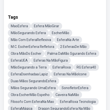
Tags
MaoEsfera
Esfera MãoGirar
MãoSegurando Esfera
EscherMão
Mão Com EsferaReflexiva
EsferaNa Arte
M.C. EscherEsfera Refletora
2 EsferasDe Mão
Obra MãoDo Escher
Palma DaMão Sgurando Esfera
EsferaUEA
Esferas Na MãoFigura
MãoSegurando a Terra
EsferaRoxa
RG Esfera40
EsferaDsenhadaa Lapiz
Esferas Na MãoIcone
Duas Mãos SegurandoEsfera
Mãos Segurando UmaEsfera
SonofletorEsfera
Obra EscherMão Espelho
Caveira NaMão
Filosofo Com EsferaNa Mao
EsferaRoxa Tecnologia
EsferaMágica
Dragon SegurandoEsfera Na Mão