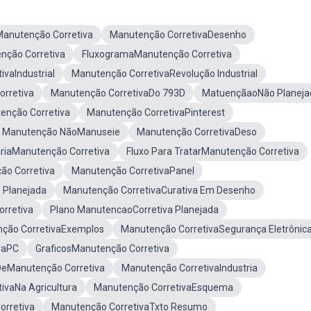
Manutenção Corretiva
Manutenção CorretivaDesenho
nção Corretiva
FluxogramaManutenção Corretiva
vaIndustrial
Manutenção CorretivaRevolução Industrial
rretiva
Manutenção CorretivaDo 793D
MatuençãaoNão Planeja
enção Corretiva
Manutenção CorretivaPinterest
Manutenção NãoManuseie
Manutenção CorretivaDeso
riaManutenção Corretiva
Fluxo Para TratarManutenção Corretiva
o Corretiva
Manutenção CorretivaPanel
 Planejada
Manutenção CorretivaCurativa Em Desenho
rretiva
Plano ManutencaoCorretiva Planejada
ção CorretivaExemplos
Manutenção CorretivaSegurança Eletrônic
vaPC
GraficosManutenção Corretiva
DeManutenção Corretiva
Manutenção CorretivaIndustria
ivaNa Agricultura
Manutenção CorretivaEsquema
rretiva
Manutenção CorretivaTxto Resumo