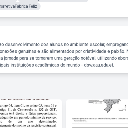
rretivaFabrica Feliz
 ao desenvolvimento dos alunos no ambiente escolar, empregan
nexões genuínas e são alimentados por criatividade e paixão. 
a jornada para se tornarem uma geração notável, utilizando abo
ipais instituições acadêmicas do mundo - dsw.aau.edu.et.