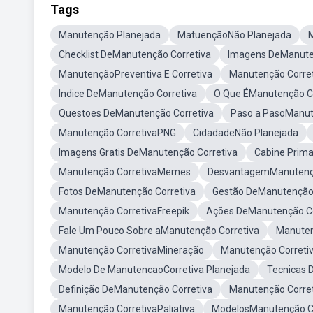
Tags
Manutenção Planejada
MatuençãoNão Planejada
Checklist DeManutenção Corretiva
Imagens DeManute
ManutençãoPreventiva E Corretiva
Manutenção Correti
Indice DeManutenção Corretiva
O Que ÉManutenção Co
Questoes DeManutenção Corretiva
Paso a PasoManut
Manutenção CorretivaPNG
CidadadeNão Planejada
Imagens Gratis DeManutenção Corretiva
Cabine Prima
Manutenção CorretivaMemes
DesvantagemManutençã
Fotos DeManutenção Corretiva
Gestão DeManutenção
Manutenção CorretivaFreepik
Ações DeManutenção Co
Fale Um Pouco Sobre aManutenção Corretiva
Manuten
Manutenção CorretivaMineração
Manutenção Correti
Modelo De ManutencaoCorretiva Planejada
Tecnicas 
Definição DeManutenção Corretiva
Manutenção Corret
Manutenção CorretivaPaliativa
ModelosManutenção Co