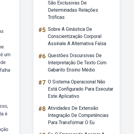
São Exclusivas De
Determinadas Relações
Tróficas
#5
Sobre A Ginástica De
as
Conscientização Corporal
Assinale A Alternativa Falsa
ne
 é um
#6
Questões Discursivas De
 de
Interpretação De Texto Com
Gabarito Ensino Médio
falha
#7
O Sistema Operacional Não
Está Configurado Para Executar
Este Aplicativo
sso,
#8
Atividades De Extensão:
la é
Integração De Competências
Para Transformar O Eu
nção