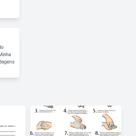
do
Minha
rdagens