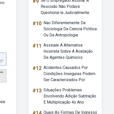
#9
Se O Empregado Assinar A
 no
Rescisão Não Poderá
Questioná-la Judicialmente
#10
Nao Diferentemente Da
Sociologia Da Ciencia Politica
Ou Da Antropologia
#11
Assinale A Alternativa
Incorreta Sobre A Avaliação
De Agentes Químicos:
#12
Acidentes Causados Por
Condições Inseguras Podem
Ser Caracterizados Por
#13
Situações Problemas
Envolvendo Adição Subtração
sos
E Multiplicação 4o Ano
#14
Quais As Formas De Ingresso