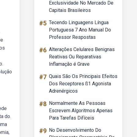
Exclusividade No Mercado De
Capitais Brasileiros
#5
Tecendo Linguagens Língua
Portuguesa 7 Ano Manual Do
o
Professor Respostas
re
sos
#6
Alterações Celulares Benignas
Reativas Ou Reparativas
o.
Inflamação é Grave
olução
#7
Quais São Os Principais Efeitos
Dos Receptores ß1 Agonista
Adrenérgicos
#8
Normalmente As Pessoas
ede
Escrevem Algoritmos Apenas
ta do.
Para Tarefas Difíceis
numa
#9
No Desenvolvimento Do
omia,