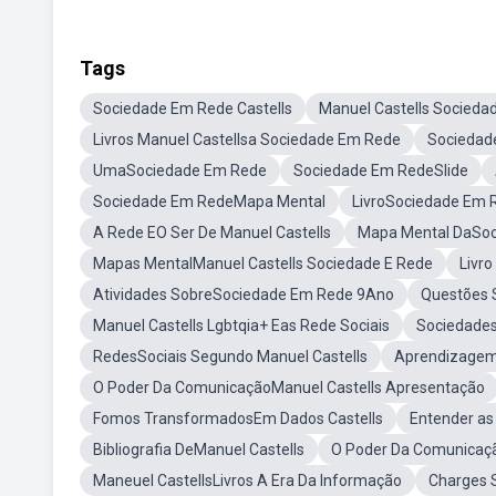
Tags
Sociedade Em Rede Castells
Manuel Castells Socied
Livros Manuel Castellsa Sociedade Em Rede
Sociedad
UmaSociedade Em Rede
Sociedade Em RedeSlide
Sociedade Em RedeMapa Mental
LivroSociedade Em 
A Rede EO Ser De Manuel Castells
Mapa Mental DaSo
Mapas MentalManuel Castells Sociedade E Rede
Livr
Atividades SobreSociedade Em Rede 9Ano
Questões 
Manuel Castells Lgbtqia+ Eas Rede Sociais
Sociedade
RedesSociais Segundo Manuel Castells
Aprendizagem
O Poder Da ComunicaçãoManuel Castells Apresentação
Fomos TransformadosEm Dados Castells
Entender as
Bibliografia DeManuel Castells
O Poder Da Comunicaçã
Maneuel CastellsLivros A Era Da Informação
Charges 