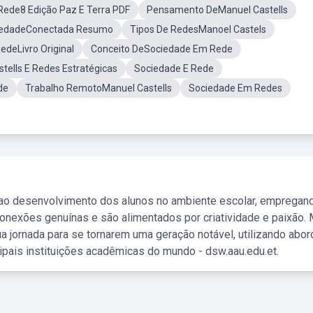
ede8 Edição Paz E Terra PDF
Pensamento DeManuel Castells
iedadeConectada Resumo
Tipos De RedesManoel Castels
deLivro Original
Conceito DeSociedade Em Rede
tells E Redes Estratégicas
Sociedade E Rede
de
Trabalho RemotoManuel Castells
Sociedade Em Redes
 ao desenvolvimento dos alunos no ambiente escolar, empregan
nexões genuínas e são alimentados por criatividade e paixão. 
a jornada para se tornarem uma geração notável, utilizando abo
ipais instituições acadêmicas do mundo - dsw.aau.edu.et.