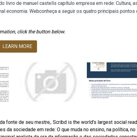
o livro de manuel castells capítulo empresa em rede: Cultura, a
nal economia. Webconheça a seguir os quatro principais pontos
mation, click the button below.
LEARN MORE
da fonte de seu mestre,. Scribd is the world's largest social rea
s da sociedade em rede: O que muda no ensino, na política, no
rincipal analista da era da informação e das sociedades conect