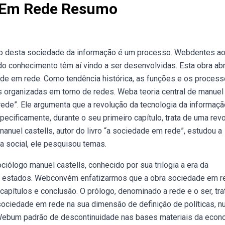
e Em Rede Resumo
ção desta sociedade da informação é um processo. Webdentes a
 conhecimento têm aí vindo a ser desenvolvidas. Esta obra ab
de em rede. Como tendência histórica, as funções e os proces
 organizadas em torno de redes. Weba teoria central de manuel
rede”. Ele argumenta que a revolução da tecnologia da informaçã
ecificamente, durante o seu primeiro capítulo, trata de uma rev
anuel castells, autor do livro “a sociedade em rede”, estudou a
 social, ele pesquisou temas.
iólogo manuel castells, conhecido por sua trilogia a era da
a e estados. Webconvém enfatizarmos que a obra sociedade em r
capítulos e conclusão. O prólogo, denominado a rede e o ser, tra
ociedade em rede na sua dimensão de definição de políticas, 
 Webum padrão de descontinuidade nas bases materiais da econ