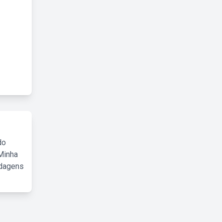
do
Minha
rdagens