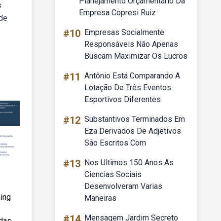
Planejamento Orçamentário Da
s
Empresa Copresi Ruiz
 de
#10
Empresas Socialmente
Responsáveis Não Apenas
Buscam Maximizar Os Lucros
#11
Antônio Está Comparando A
Lotação De Três Eventos
Esportivos Diferentes
#12
Substantivos Terminados Em
Eza Derivados De Adjetivos
São Escritos Com
#13
Nos Ultimos 150 Anos As
Ciencias Sociais
Desenvolveram Varias
ding
Maneiras
#14
Mensagem Jardim Secreto
adas