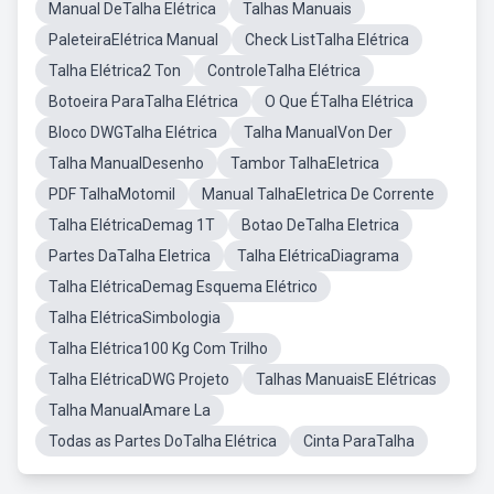
Manual DeTalha Elétrica
Talhas Manuais
PaleteiraElétrica Manual
Check ListTalha Elétrica
Talha Elétrica2 Ton
ControleTalha Elétrica
Botoeira ParaTalha Elétrica
O Que ÉTalha Elétrica
Bloco DWGTalha Elétrica
Talha ManualVon Der
Talha ManualDesenho
Tambor TalhaEletrica
PDF TalhaMotomil
Manual TalhaEletrica De Corrente
Talha ElétricaDemag 1T
Botao DeTalha Eletrica
Partes DaTalha Eletrica
Talha ElétricaDiagrama
Talha ElétricaDemag Esquema Elétrico
Talha ElétricaSimbologia
Talha Elétrica100 Kg Com Trilho
Talha ElétricaDWG Projeto
Talhas ManuaisE Elétricas
Talha ManualAmare La
Todas as Partes DoTalha Elétrica
Cinta ParaTalha