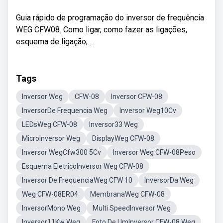
Guia rápido de programação do inversor de frequência
WEG CFW08. Como ligar, como fazer as ligações,
esquema de ligação, ...
Tags
Inversor Weg
CFW-08
Inversor CFW-08
InversorDe Frequencia Weg
Inversor Weg10Cv
LEDsWeg CFW-08
Inversor33 Weg
MicroInversor Weg
DisplayWeg CFW-08
Inversor WegCfw300 5Cv
Inversor Weg CFW-08Peso
Esquema EletricoInversor Weg CFW-08
Inversor De FrequenciaWeg CFW 10
InversorDa Weg
Weg CFW-08ER04
MembranaWeg CFW-08
InversorMono Weg
Multi SpeedInversor Weg
Inversor11Kw Weg
Foto De UmInversor CFW-08 Weg