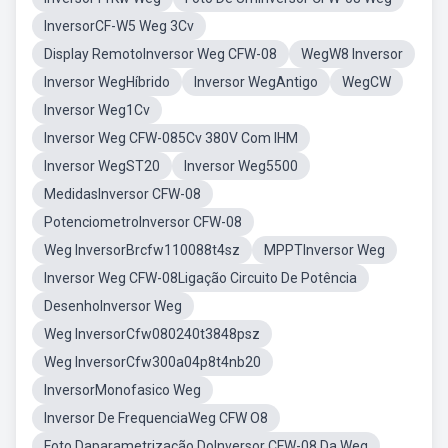
InversorCF-W5 Weg 3Cv
Display RemotoInversor Weg CFW-08
WegW8 Inversor
Inversor WegHíbrido
Inversor WegAntigo
WegCW
Inversor Weg1Cv
Inversor Weg CFW-085Cv 380V Com IHM
Inversor WegST20
Inversor Weg5500
MedidasInversor CFW-08
PotenciometroInversor CFW-08
Weg InversorBrcfw110088t4sz
MPPTInversor Weg
Inversor Weg CFW-08Ligação Circuito De Potência
DesenhoInversor Weg
Weg InversorCfw080240t3848psz
Weg InversorCfw300a04p8t4nb20
InversorMonofasico Weg
Inversor De FrequenciaWeg CFW O8
Foto Daparametrização DoInversor CFW-08 Da Weg