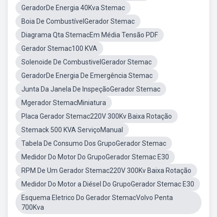
GeradorDe Energia 40Kva Stemac
Boia De CombustívelGerador Stemac
Diagrama Qta StemacEm Média Tensão PDF
Gerador Stemac100 KVA
Solenoide De CombustivelGerador Stemac
GeradorDe Energia De Emergência Stemac
Junta Da Janela De InspeçãoGerador Stemac
Mgerador StemacMiniatura
Placa Gerador Stemac220V 300Kv Baixa Rotação
Stemack 500 KVA ServiçoManual
Tabela De Consumo Dos GrupoGerador Stemac
Medidor Do Motor Do GrupoGerador Stemac E30
RPM De Um Gerador Stemac220V 300Kv Baixa Rotação
Medidor Do Motor a Diésel Do GrupoGerador Stemac E30
Esquema Eletrico Do Gerador StemacVolvo Penta
700Kva