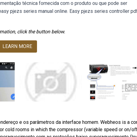
umentação técnica fornecida com o produto ou que pode ser
y pjezs series manual online. Easy pjezs series controller pd
mation, click the button below.
LEARN MORE
 endereço e os parâmetros da interface homem. Webheos is a con
 cold rooms in which the compressor (variable speed or on/oﬀ 
superaquecimento com as proteções baixo superaquecimento (lo