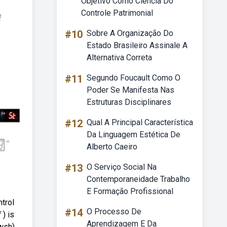
Objetivo Como Ciencia Do
Controle Patrimonial
f
#10
Sobre A Organização Do
Estado Brasileiro Assinale A
Alternativa Correta
#11
Segundo Foucault Como O
Poder Se Manifesta Nas
Estruturas Disciplinares
#12
Qual A Principal Característica
Da Linguagem Estética De
Alberto Caeiro
#13
O Serviço Social Na
Contemporaneidade Trabalho
E Formação Profissional
trol
#14
O Processo De
) is
Aprendizagem E Da
wsh),