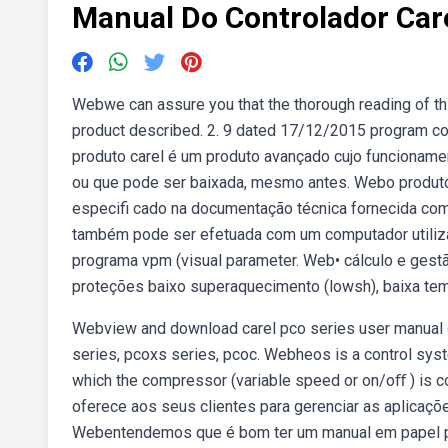
Manual Do Controlador Car
Webwe can assure you that the thorough reading of thi
product described. 2. 9 dated 17/12/2015 program code
produto carel é um produto avançado cujo funcioname
ou que pode ser baixada, mesmo antes. Webo produto
especifi cado na documentação técnica fornecida com
também pode ser efetuada com um computador utilizan
programa vpm (visual parameter. Web• cálculo e gest
proteções baixo superaquecimento (lowsh), baixa temp
Webview and download carel pco series user manual o
series, pcoxs series, pcoc. Webheos is a control sy
which the compressor (variable speed or on/oﬀ ) is c
oferece aos seus clientes para gerenciar as aplicaçõ
Webentendemos que é bom ter um manual em papel par