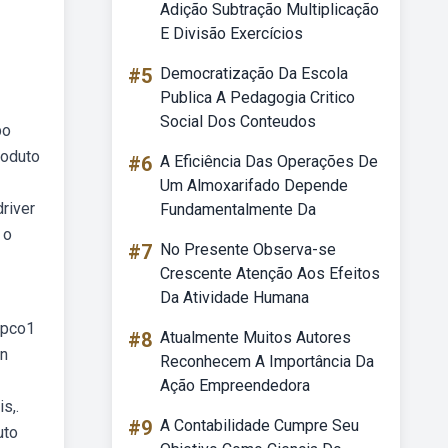
Adição Subtração Multiplicação
E Divisão Exercícios
#5
Democratização Da Escola
Publica A Pedagogia Critico
Social Dos Conteudos
bo
roduto
#6
A Eficiência Das Operações De
Um Almoxarifado Depende
river
Fundamentalmente Da
 o
#7
No Presente Observa-se
Crescente Atenção Aos Efeitos
Da Atividade Humana
 pco1
#8
Atualmente Muitos Autores
in
Reconhecem A Importância Da
Ação Empreendedora
s,.
#9
A Contabilidade Cumpre Seu
uto