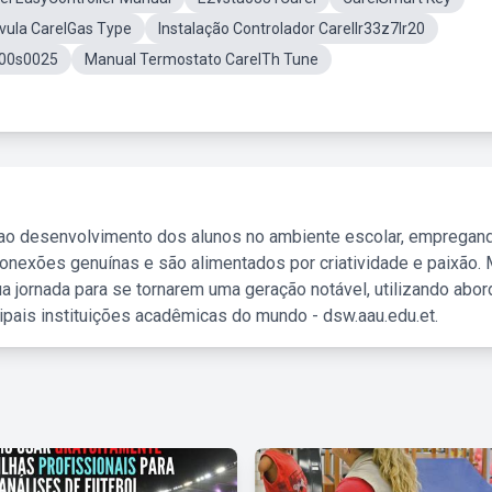
vula CarelGas Type
Instalação Controlador CarelIr33z7lr20
b00s0025
Manual Termostato CarelTh Tune
 ao desenvolvimento dos alunos no ambiente escolar, empregan
nexões genuínas e são alimentados por criatividade e paixão. 
a jornada para se tornarem uma geração notável, utilizando abo
ipais instituições acadêmicas do mundo - dsw.aau.edu.et.