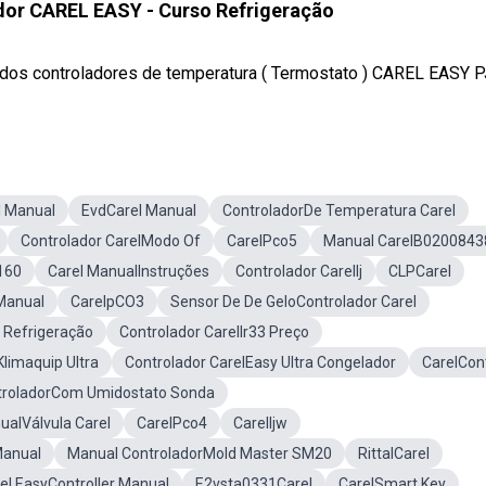
dor CAREL EASY - Curso Refrigeração
t dos controladores de temperatura ( Termostato ) CAREL EASY 
l Manual
EvdCarel Manual
ControladorDe Temperatura Carel
Controlador CarelModo Of
CarelPco5
Manual CarelB0200843
160
Carel ManualInstruções
Controlador CarelIj
CLPCarel
Manual
CarelpCO3
Sensor De De GeloControlador Carel
a Refrigeração
Controlador CarelIr33 Preço
Klimaquip Ultra
Controlador CarelEasy Ultra Congelador
CarelCon
troladorCom Umidostato Sonda
alVálvula Carel
CarelPco4
CarelIjw
Manual
Manual ControladorMold Master SM20
RittalCarel
el EasyController Manual
E2vsta0331Carel
CarelSmart Key