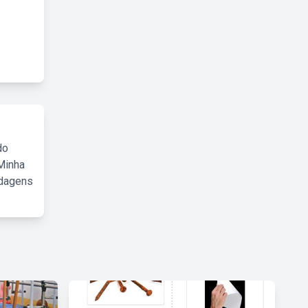
do
Minha
rdagens