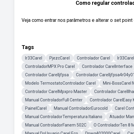
Como regular controla
Veja como entrar nos parâmetros e alterar o set poin
Tags
Ir33Carel
PjezcCarel
Controlador Carel
Ir33Care
ControladorMPX Pro Carel
Controlador CarelInterface
Controlador CarelIjfpsa
Controlador CarelIjfpsa4r04y0
Modelo TermostatoControlador Carel
Mini-BossCarel 
Controlador CarelMpxpro Master
Controlador CarelIlh
Manual ControladorFull Center
Controlador CarelEasy 
PainelCarel
Manual ControladorEurocold
Carel Con
Manual ControladorTemperatura Italiano
Atuador Manu
Manual ControladorFanem 502C
O ControladorTen 8 
Manual DoUsuario Carel Eco
Dpwq402000Carel
Car