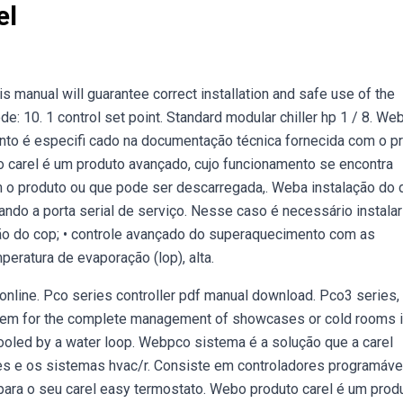
el
s manual will guarantee correct installation and safe use of the
: 10. 1 control set point. Standard modular chiller hp 1 / 8. We
nto é especifi cado na documentação técnica fornecida com o p
 carel é um produto avançado, cujo funcionamento se encontra
 o produto ou que pode ser descarregada,. Weba instalação do d
do a porta serial de serviço. Nesse caso é necessário instalar
ão do cop; • controle avançado do superaquecimento com as
eratura de evaporação (lop), alta.
nline. Pco series controller pdf manual download. Pco3 series,
stem for the complete management of showcases or cold rooms 
ooled by a water loop. Webpco sistema é a solução que a carel
es e os sistemas hvac/r. Consiste em controladores programávei
a o seu carel easy termostato. Webo produto carel é um prod