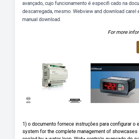
avançado, cujo funcionamento é especiﬁ cado na doc
descarregada, mesmo. Webview and download carel eas
manual download.
For more infor
1) o documento fornece instruções para configurar o
system for the complete management of showcases or
cooled by a water loop. Web• controle avançado do 