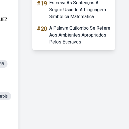
#19
Escreva As Sentenças A
Seguir Usando A Linguagem
Simbólica Matemática
PJEZ.
#20
A Palavra Quilombo Se Refere
Aos Ambientes Apropriados
Pelos Escravos
88
trols