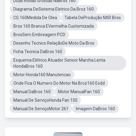
Duas Rodas Grossas NaBros 160
Diagrama DeSistema Eletrico Da Broz 160
CG 160Medida De Olea
Tabela DeProdução NXR Bros
Bros 160 Branca EVermelha Customizada
BrosSem Embreagem PCD
Desenho Tecnico RelaçãoDe Moto Da Bros
Ficha Tecnica DaBros 160
Esquema Elétrico Atuador Sensor Marcha Lenta
HondaBros 160
Motor Honda160 Manutencao
Onde Fica O Numero Do Motor Na Broz160 Esdd
Manual DaBros 160
Motor ManualFan 160
Manual De ServiçoHonda Fan 150
Manual De ServiçoMotor 261
Imagem DaBros 160