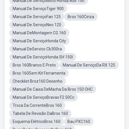
Manual De ServiçoMoto Honda Adv 150
Manual De ServiçoTiger 900
Manual De ServiçoFan 125
Bros 160Cinza
Manual De ServiçoNeo 125
Manual DeMontagem CG 160
Manual De ServiçoHonda City
Manual DeServico Cb300ra
Manual De ServiçoHonda SH 150I
Bros 160Branco E Preto
Manual De ServiçoDa RX 125
Bros 160Sem Kit Ferramenta
Checklist Broz160 Desenho
Manual De Caixa DeMacha Da Bros 150 OHC
Manual De ServiçoBravax F2 50Cc
Troca Da CorrenteBros 160
Tabela De Revisão DaBros 160
Esquema ElétricoBros 160
Bau PXC160