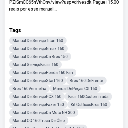
PZiSmCC65nVthOnv/view?usp=drivesdk Paguei 15,00
reais por esse manual ...
Tags
Manual De ServiçoTitan 160
Manual De ServiçoNmax 160
Manual Do ServiçoDa Bros 150
Manual ServiçoBross 160
Manual De ServiçoHonda 160 Fan
Manual De ServiçoStart 160
Bros 160 DeFrente
Bros 160Vermelha
Manual DePeças CG 160
Manual De ServiçoPCX 150
Bros 160Customizada
Manual De ServiçoFazer 150
Kit GráficosBros 160
Manual De ServiçoDa Moto NH 300
Manual CG 160Troca De Óleo