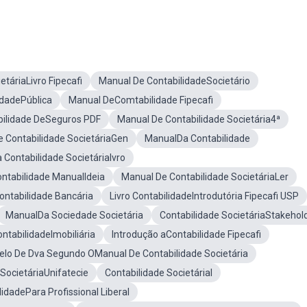
etáriaLivro Fipecafi
Manual De ContabilidadeSocietário
idadePública
Manual DeComtabilidade Fipecafi
bilidade DeSeguros PDF
Manual De Contabilidade Societária4ª
 Contabilidade SocietáriaGen
ManualDa Contabilidade
 Contabilidade SocietáriaIvro
ntabilidade ManualIdeia
Manual De Contabilidade SocietáriaLer
ontabilidade Bancária
Livro ContabilidadeIntrodutória Fipecafi USP
ManualDa Sociedade Societária
Contabilidade SocietáriaStakehol
ntabilidadeImobiliária
Introdução aContabilidade Fipecafi
lo De Dva Segundo OManual De Contabilidade Societária
SocietáriaUnifatecie
Contabilidade SocietáriaI
idadePara Profissional Liberal