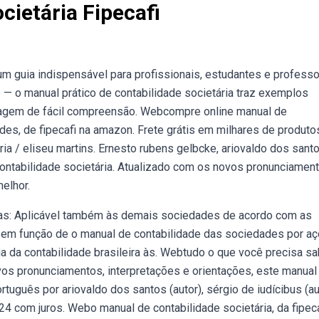
cietária Fipecafi
um guia indispensável para profissionais, estudantes e profess
b — o manual prático de contabilidade societária traz exemplos
guagem de fácil compreensão. Webcompre online manual de
ades, de fipecafi na amazon. Frete grátis em milhares de produt
a / eliseu martins. Ernesto rubens gelbcke, ariovaldo dos santo
ontabilidade societária. Atualizado com os novos pronunciament
elhor.
as: Aplicável também às demais sociedades de acordo com as
u em função de o manual de contabilidade das sociedades por a
cia da contabilidade brasileira às. Webtudo o que você precisa s
vos pronunciamentos, interpretações e orientações, este manual
uguês por ariovaldo dos santos (autor), sérgio de iudícibus (aut
4 com juros. Webo manual de contabilidade societária, da fipeca