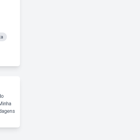
ta
do
Minha
rdagens