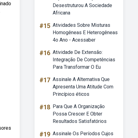
inado
Desestruturou A Sociedade
,
Africana
#15
Atividades Sobre Misturas
Homogêneas E Heterogêneas
4o Ano - Acessaber
#16
Atividade De Extensão:
Integração De Competências
Para Transformar O Eu
#17
Assinale A Alternativa Que
Apresenta Uma Atitude Com
Princípios éticos
#18
Para Que A Organização
Possa Crescer E Obter
Resultados Satisfatórios
ssores
#19
Assinale Os Períodos Cujos