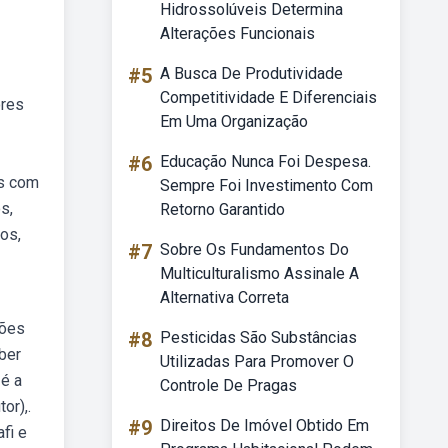
Hidrossolúveis Determina
Alterações Funcionais
#5
A Busca De Produtividade
Competitividade E Diferenciais
ores
Em Uma Organização
#6
Educação Nunca Foi Despesa.
os com
Sempre Foi Investimento Com
s,
Retorno Garantido
os,
#7
Sobre Os Fundamentos Do
Multiculturalismo Assinale A
Alternativa Correta
ções
#8
Pesticidas São Substâncias
aber
Utilizadas Para Promover O
 é a
Controle De Pragas
or),.
#9
Direitos De Imóvel Obtido Em
fi e