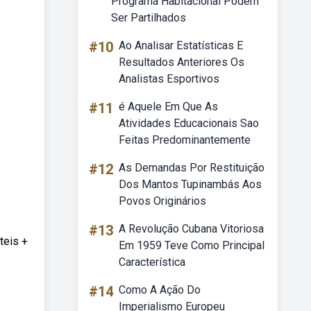
Programa Habitacional Podem
Ser Partilhados
#10
Ao Analisar Estatísticas E
Resultados Anteriores Os
Analistas Esportivos
#11
é Aquele Em Que As
Atividades Educacionais Sao
Feitas Predominantemente
#12
As Demandas Por Restituição
Dos Mantos Tupinambás Aos
Povos Originários
#13
A Revolução Cubana Vitoriosa
teis +
Em 1959 Teve Como Principal
Característica
#14
Como A Ação Do
Imperialismo Europeu