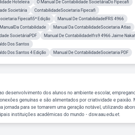
lidade Hoteleira
O Manual De Contabilidade SocietáriaDo Fipecafi
ade Societária
ContabilidadeSocietaria Fipecafi
ocietaria Fipecafi5ª Edição
Manual De ContabilidadeIFRS 4966
 ManualDa Contabilidade
Manual Da ContabilidadeSocietaria Atlas
idade SocietáriaPDF
Manual De ContabilidadeIfrs9 4966 Jaime Naka
aldo Dos Santos
aldo Dos Santos 4 Edição
Manual De ContabilidadeSocietaria PDF
 ao desenvolvimento dos alunos no ambiente escolar, empregan
nexões genuínas e são alimentados por criatividade e paixão. 
a jornada para se tornarem uma geração notável, utilizando abo
ipais instituições acadêmicas do mundo - dsw.aau.edu.et.