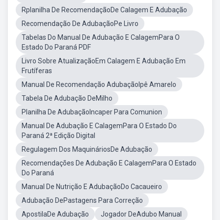
Rplanilha De RecomendaçãoDe Calagem E Adubação
Recomendação De AdubaçãoPe Livro
Tabelas Do Manual De Adubação E CalagemPara O
Estado Do Paraná PDF
Livro Sobre AtualizaçãoEm Calagem E Adubação Em
Frutíferas
Manual De Recomendação AdubaçãoIpê Amarelo
Tabela De Adubação DeMilho
Planilha De AdubaçãoIncaper Para Comunion
Manual De Adubação E CalagemPara O Estado Do
Paraná 2ª Edição Digital
Regulagem Dos MaquináriosDe Adubação
Recomendações De Adubação E CalagemPara O Estado
Do Paraná
Manual De Nutrição E AdubaçãoDo Cacaueiro
Adubação DePastagens Para Correção
ApostilaDe Adubação
Jogador DeAdubo Manual