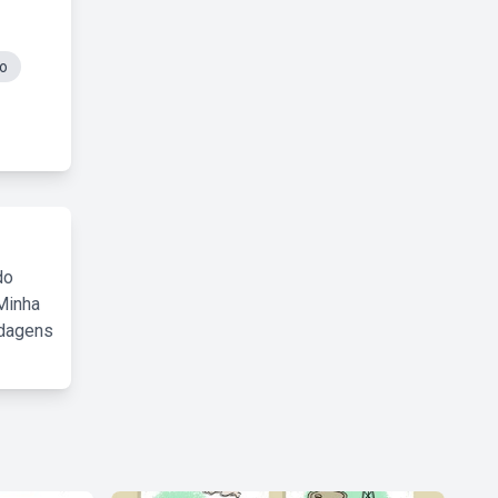
o
do
Minha
rdagens