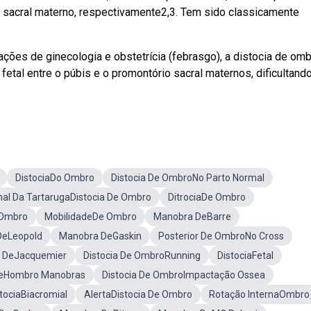
o sacral materno, respectivamente2,3. Tem sido classicamente
ções de ginecologia e obstetrícia (febrasgo), a distocia de om
etal entre o púbis e o promontório sacral maternos, dificultando
DistociaDo Ombro
Distocia De OmbroNo Parto Normal
nal Da TartarugaDistocia De Ombro
DitrociaDe Ombro
 Ombro
MobilidadeDe Ombro
Manobra DeBarre
DeLeopold
Manobra DeGaskin
Posterior De OmbroNo Cross
 DeJacquemier
Distocia De OmbroRunning
DistociaFetal
 DeHombro Manobras
Distocia De OmbroImpactação Ossea
tociaBiacromial
AlertaDistocia De Ombro
Rotação InternaOmbro