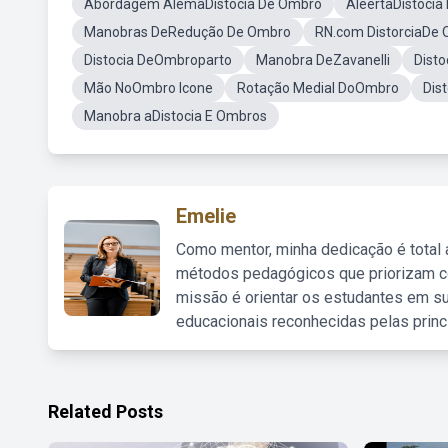
Abordagem AlemãDistocia De Ombro
AleertaDistoci
Manobras DeRedução De Ombro
RN.com DistorciaDe
Distocia DeOmbroparto
Manobra DeZavanelli
Dist
Mão NoOmbro Icone
Rotação Medial DoOmbro
Dis
Manobra aDistocia E Ombros
Emelie
Como mentor, minha dedicação é total
métodos pedagógicos que priorizam co
missão é orientar os estudantes em su
educacionais reconhecidas pelas princ
Related Posts