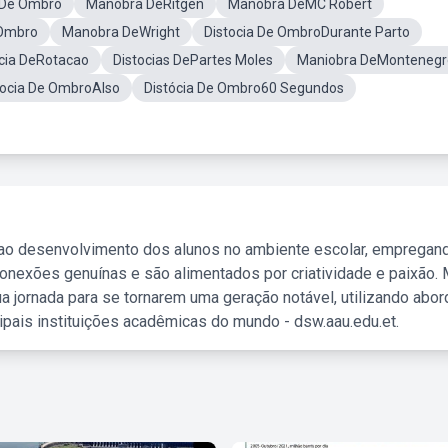
a De Ombro
Manobra DeRitgen
Manobra DeMC Robert
 Ombro
Manobra DeWright
Distocia De OmbroDurante Parto
ocia DeRotacao
Distocias DePartes Moles
Maniobra DeMontenegr
tocia De OmbroAlso
Distócia De Ombro60 Segundos
 ao desenvolvimento dos alunos no ambiente escolar, empregan
nexões genuínas e são alimentados por criatividade e paixão. 
a jornada para se tornarem uma geração notável, utilizando abo
ipais instituições acadêmicas do mundo - dsw.aau.edu.et.