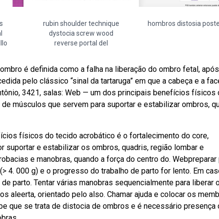
s
rubin shoulder technique
hombros distosia poste
l
dystocia screw wood
llo
reverse portal del
 ombro é definida como a falha na liberação do ombro fetal, apó
dida pelo clássico “sinal da tartaruga” em que a cabeça e a fac
antônio, 3421, salas: Web — um dos principais benefícios físicos
es de músculos que servem para suportar e estabilizar ombros, qu
cios físicos do tecido acrobático é o fortalecimento do core,
suportar e estabilizar os ombros, quadris, região lombar e
robacias e manobras, quando a força do centro do. Webpreparar
> 4. 000 g) e o progresso do trabalho de parto for lento. Em ca
 de parto. Tentar várias manobras sequencialmente para liberar o
os aleerta, orientado pelo also. Chamar ajuda e colocar os mem
uipe que se trata de distocia de ombros e é necessário presença
obras.