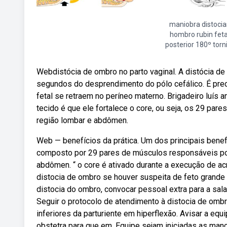
maniobra distocia
hombro rubin feta
posterior 180º torni
Webdistócia de ombro no parto vaginal. A distócia de
segundos do desprendimento do pólo cefálico. É prece
fetal se retraem no períneo materno. Brigadeiro luís 
tecido é que ele fortalece o core, ou seja, os 29 par
região lombar e abdômen.
Web — benefícios da prática. Um dos principais benefí
composto por 29 pares de músculos responsáveis por 
abdômen. “ o core é ativado durante a execução de ac
distocia de ombro se houver suspeita de feto grande (
distocia do ombro, convocar pessoal extra para a sala
Seguir o protocolo de atendimento à distocia de ombr
inferiores da parturiente em hiperflexão. Avisar a eq
obstetra para que em. Equipe sejam iniciadas as man