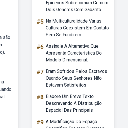
Epicenos Sobrecomum Comum
Dois Gêneros Com Gabarito
#5
Na Multiculturalidade Varias
Culturas Coexistem Em Contato
Sem Se Fundirem
ia são
m
#6
Assinale A Alternativa Que
o),
Apresenta Característica Do
Modelo Dimensional.
#7
Eram Sofridos Pelos Escravos
Quando Seus Senhores Não
ma
Estavam Satisfeitos
quando
#8
Elabore Um Breve Texto
ial
Descrevendo A Distribuição
Espacial Das Principais
#9
A Modificação Do Espaço