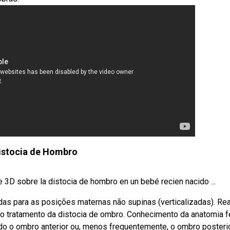
istocia de Hombro
3D sobre la distocia de hombro en un bebé recien nacido ...
das para as posições maternas não supinas (verticalizadas). Rea
 no tratamento da distocia de ombro. Conhecimento da anatomia f
do o ombro anterior ou, menos frequentemente, o ombro posteri