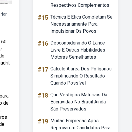
Respectivos Complementos
rior
#15
Técnica E Etica Completam Se
Necessariamente Para
Impulsionar Os Povos
s 60
#16
Desconsiderando O Lance
e
Livre E Outras Habilidades
 do
Motoras Semelhantes
adril,
#17
Calcule A área Dos Polígonos
Simplificando O Resultado
Quando Possível
#18
Que Vestígios Materiais Da
 para
Escravidão No Brasil Ainda
so de
São Preservados
.
bros
#19
Muitas Empresas Apos
 de
Reprovarem Candidatos Para