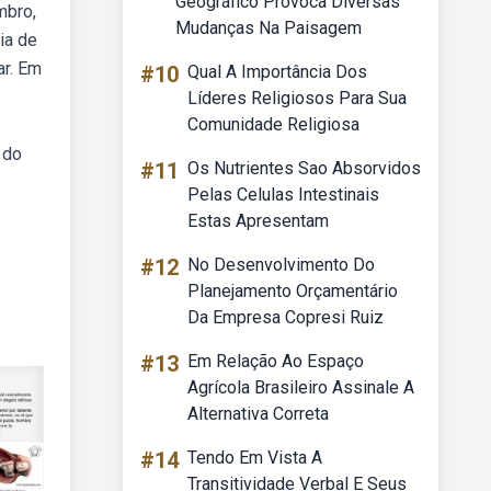
Geográfico Provoca Diversas
mbro,
Mudanças Na Paisagem
ia de
ar. Em
#10
Qual A Importância Dos
Líderes Religiosos Para Sua
Comunidade Religiosa
 do
#11
Os Nutrientes Sao Absorvidos
Pelas Celulas Intestinais
Estas Apresentam
#12
No Desenvolvimento Do
Planejamento Orçamentário
Da Empresa Copresi Ruiz
#13
Em Relação Ao Espaço
Agrícola Brasileiro Assinale A
Alternativa Correta
#14
Tendo Em Vista A
Transitividade Verbal E Seus