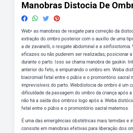
Manobras Distocia De Omb
Web• as manobras de resgate para correção da distocia
extração do ombro posterior com o auxílio de uma tip
a de zavanelli, o resgate abdominal e a sinfisiotomi
eficazes ou não puderem ser realizadas, posicionar a
durante o parto. Isso se chama manobra de gaskin. I
anterior do feto, e empurrando o ombro em. Weba di
biacromial fetal entre o púbis e o promontório sacra
imprevisíveis do parto. Webdistocia de ombro é um ca
dificuldade da passagem do ombro da criança após a
não há a saída dos ombros logo após a. Weba distóci
fetal entre o púbis e o promontório sacral maternos.
É uma das emergências obstétricas mais temidas e im
consiste em manobras efetivas para liberação dos om