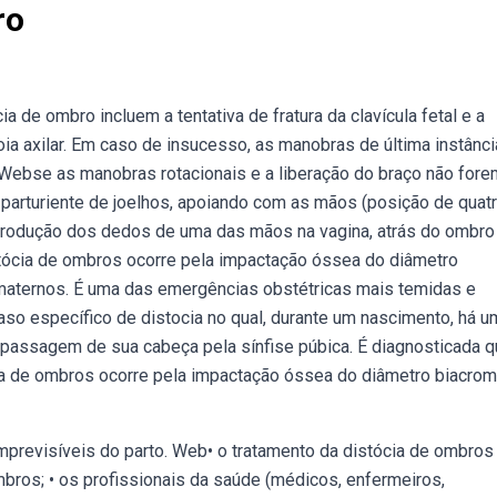
ro
 de ombro incluem a tentativa de fratura da clavícula fetal e a
oia axilar. Em caso de insucesso, as manobras de última instânc
a. Webse as manobras rotacionais e a liberação do braço não fore
 parturiente de joelhos, apoiando com as mãos (posição de quatr
ntrodução dos dedos de uma das mãos na vagina, atrás do ombro
stócia de ombros ocorre pela impactação óssea do diâmetro
l maternos. É uma das emergências obstétricas mais temidas e
so específico de distocia no qual, durante um nascimento, há u
 passagem de sua cabeça pela sínfise púbica. É diagnosticada 
a de ombros ocorre pela impactação óssea do diâmetro biacrom
previsíveis do parto. Web• o tratamento da distócia de ombros
bros; • os profissionais da saúde (médicos, enfermeiros,