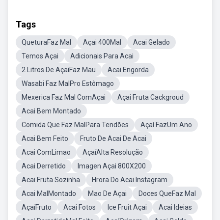
Tags
QueturaFaz Mal
Açai 400Mal
Acai Gelado
Temos Açai
Adicionais Para Acai
2 Litros De AçaiFaz Mau
Acai Engorda
Wasabi Faz MalPro Estômago
Mexerica Faz Mal ComAçai
Açai Fruta Cackgroud
Acai Bem Montado
Comida Que Faz MalPara Tendões
Açaí FazUm Ano
Acai Bem Feito
Fruto De Acai De Acai
Acai ComLimao
AçaíAlta Resolução
Acai Derretido
Imagen Açai 800X200
Acai Fruta Sozinha
Hrora Do Acai Instagram
Acai MalMontado
Mao De Açai
Doces QueFaz Mal
AçaíFruto
Acai Fotos
Ice Fruit Açai
Acai Ideias