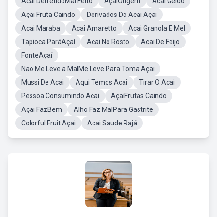
Acai DerretidoMal Feito
AçaíOrigem
Acai Geldo
Açai Fruta Caindo
Derivados Do Acai Açai
Acai Maraba
Acai Amaretto
Acai Granola E Mel
Tapioca ParáAçaí
Acai No Rosto
Acai De Feijo
FonteAçaí
Nao Me Leve a MalMe Leve Para Toma Açai
Mussi De Acai
Aqui Temos Acai
Tirar O Acai
Pessoa Consumindo Acai
AçaíFrutas Caindo
Açai FazBem
Alho Faz MalPara Gastrite
Colorful Fruit Açai
Acai Saude Rajá