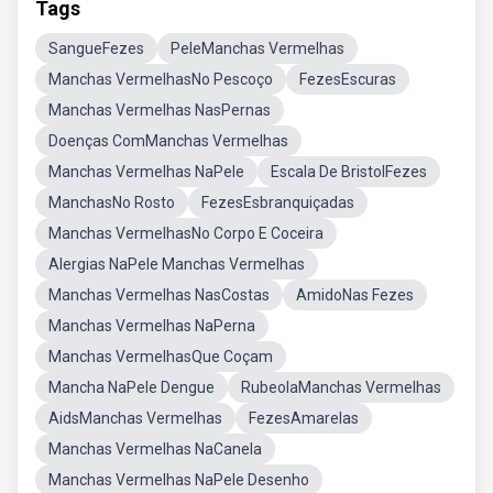
Tags
SangueFezes
PeleManchas Vermelhas
Manchas VermelhasNo Pescoço
FezesEscuras
Manchas Vermelhas NasPernas
Doenças ComManchas Vermelhas
Manchas Vermelhas NaPele
Escala De BristolFezes
ManchasNo Rosto
FezesEsbranquiçadas
Manchas VermelhasNo Corpo E Coceira
Alergias NaPele Manchas Vermelhas
Manchas Vermelhas NasCostas
AmidoNas Fezes
Manchas Vermelhas NaPerna
Manchas VermelhasQue Coçam
Mancha NaPele Dengue
RubeolaManchas Vermelhas
AidsManchas Vermelhas
FezesAmarelas
Manchas Vermelhas NaCanela
Manchas Vermelhas NaPele Desenho