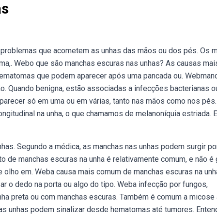
as
s problemas que acometem as unhas das mãos ou dos pés. Os 
oma,. Webo que são manchas escuras nas unhas? As causas mai
 hematomas que podem aparecer após uma pancada ou. Webman
ão. Quando benigna, estão associadas a infecções bacterianas o
arecer só em uma ou em várias, tanto nas mãos como nos pés.
ngitudinal na unha, o que chamamos de melanoníquia estriada. 
has. Segundo a médica, as manchas nas unhas podem surgir po
to de manchas escuras na unha é relativamente comum, e não é 
r de olho em. Weba causa mais comum de manchas escuras na unh
 o dedo na porta ou algo do tipo. Weba infecção por fungos,
nha preta ou com manchas escuras. Também é comum a micose 
s unhas podem sinalizar desde hematomas até tumores. Enten