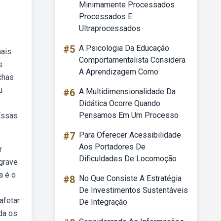
Minimamente Processados
Processados E
Ultraprocessados
#5
A Psicologia Da Educação
mais
Comportamentalista Considera
s
A Aprendizagem Como
chas
u
#6
A Multidimensionalidade Da
Didática Ocorre Quando
Pensamos Em Um Processo
Essas
#7
Para Oferecer Acessibilidade
Aos Portadores De
r
Dificuldades De Locomoção
grave
a é o
#8
No Que Consiste A Estratégia
De Investimentos Sustentáveis
afetar
De Integração
da os