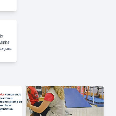
do
Minha
rdagens