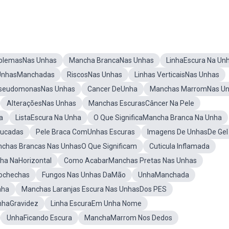
blemasNas Unhas
Mancha BrancaNas Unhas
LinhaEscura Na Un
UnhasManchadas
RiscosNas Unhas
Linhas VerticaisNas Unhas
seudomonasNas Unhas
Cancer DeUnha
Manchas MarromNas U
AlteraçõesNas Unhas
Manchas EscurasCâncer Na Pele
a
ListaEscura Na Unha
O Que SignificaMancha Branca Na Unha
ucadas
Pele Braca ComUnhas Escuras
Imagens De UnhasDe Gel
chas Brancas Nas UnhasO Que Significam
Cuticula Inflamada
ha NaHorizontal
Como AcabarManchas Pretas Nas Unhas
Bochechas
Fungos Nas Unhas DaMão
UnhaManchada
nha
Manchas Laranjas Escura Nas UnhasDos PES
nhaGravidez
Linha EscuraEm Unha Nome
UnhaFicando Escura
ManchaMarrom Nos Dedos