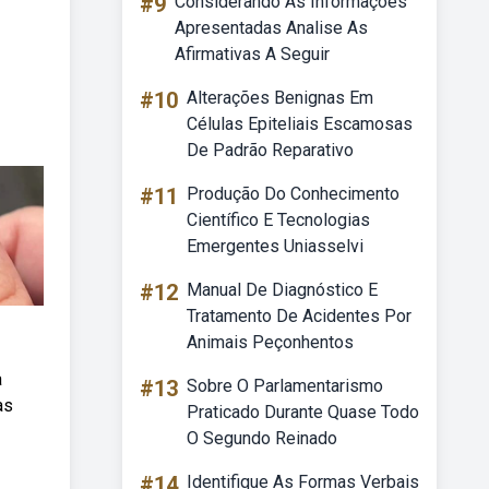
#9
Considerando As Informações
Apresentadas Analise As
Afirmativas A Seguir
#10
Alterações Benignas Em
Células Epiteliais Escamosas
De Padrão Reparativo
#11
Produção Do Conhecimento
Científico E Tecnologias
Emergentes Uniasselvi
#12
Manual De Diagnóstico E
Tratamento De Acidentes Por
Animais Peçonhentos
a
#13
Sobre O Parlamentarismo
as
Praticado Durante Quase Todo
O Segundo Reinado
#14
Identifique As Formas Verbais