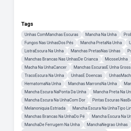
Tags
Unhas ComManchas Escuras
Mancha Na Unha
Pro
Fungos Nas UnhasDos Pés
Mancha PretaNa Unha
ListraEscura Na Unha
Manchas PretasNas Unhas
P
Manchas Brancas Nas UnhasDe Crianca
MicoseUnha
Macha Na UnhaCancer
Manchas EscurasE Unha Gross
TracoEscura Na Unha
UnhasE Doencas
UnhasMach
HematomaNa Unha
Manchas MarronsNa Unha
Man
Mancha Escura NaPonta Da Unha
Mancha Preta Na Un
Mancha Escura Na UnhaCom Dor
Pintas Escuras Nas
Melanoniquia Estriada
Mancha Escura Na UnhaTipo Li
Manchas Brancas Na UnhaDo Pé
Mancha Escura Na U
ManchaDe Ferrugem Na Unha
ManchaNegrao Unhas