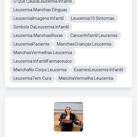
O Que CausaLeucemia Infantil
Leucemia Manchas EInguas
LeucemiaImagens Infantil
Leucemia10 Sintomas
Simbolo DaLeucemia Infantil
Leucemia ManchasRoxas
CancerInfantil Leucemia
LeucemiaPaciente
ManchasCrianças Leucemia
ManchasVermelhas Leucemia
Leucemia InfantilFarmaceuico
ManchaNo Corpo Leucemia
ExamesLeucemia Infantil
LeucemiaTem Cura
ManchaVermelha Leucemia