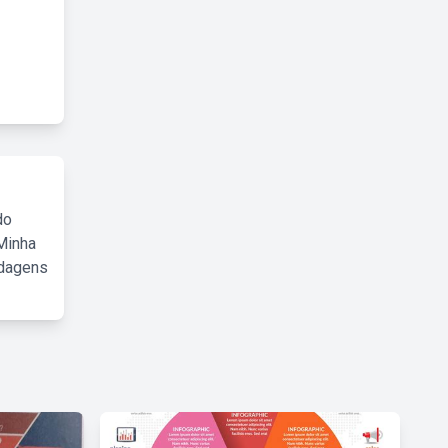
do
Minha
rdagens