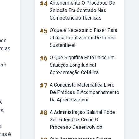
#4
Anteriormente O Processo De
Seleção Era Centrado Nas
Competências Técnicas
#5
O'que é Necessário Fazer Para
Utilizar Fertilizantes De Forma
bos
Sustentável
re as
#6
O Que Significa Feto único Em
rem
Situação Longitudinal
Apresentação Cefálica
#7
A Conquista Matemática Livro
De Práticas E Acompanhamento
Da Aprendizagem
re
a,
#8
A Administração Salarial Pode
Ser Entendida Como O
a
Processo Desenvolvido
has é