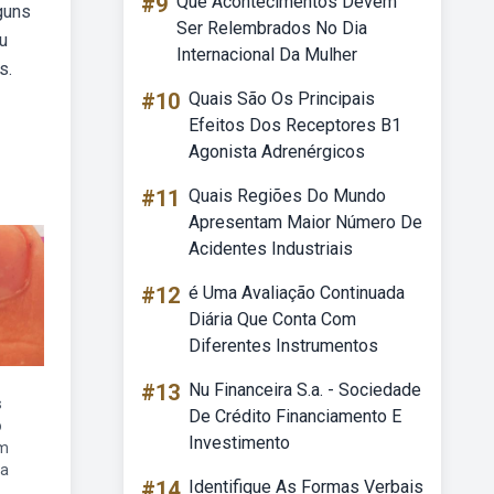
#9
Que Acontecimentos Devem
guns
Ser Relembrados No Dia
u
Internacional Da Mulher
s.
#10
Quais São Os Principais
Efeitos Dos Receptores B1
Agonista Adrenérgicos
#11
Quais Regiões Do Mundo
Apresentam Maior Número De
Acidentes Industriais
#12
é Uma Avaliação Continuada
Diária Que Conta Com
Diferentes Instrumentos
#13
Nu Financeira S.a. - Sociedade
s
De Crédito Financiamento E
o
Investimento
em
ma
#14
Identifique As Formas Verbais