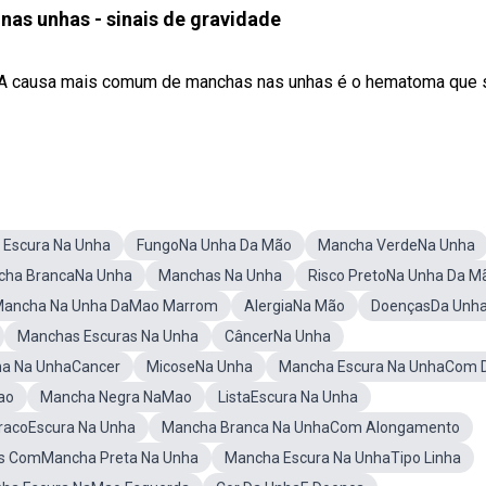
as unhas - sinais de gravidade
V: A causa mais comum de manchas nas unhas é o hematoma que 
Escura Na Unha
FungoNa Unha Da Mão
Mancha VerdeNa Unha
cha BrancaNa Unha
Manchas Na Unha
Risco PretoNa Unha Da M
ancha Na Unha DaMao Marrom
AlergiaNa Mão
DoençasDa Unh
Manchas Escuras Na Unha
CâncerNa Unha
a Na UnhaCancer
MicoseNa Unha
Mancha Escura Na UnhaCom 
ao
Mancha Negra NaMao
ListaEscura Na Unha
racoEscura Na Unha
Mancha Branca Na UnhaCom Alongamento
s ComMancha Preta Na Unha
Mancha Escura Na UnhaTipo Linha