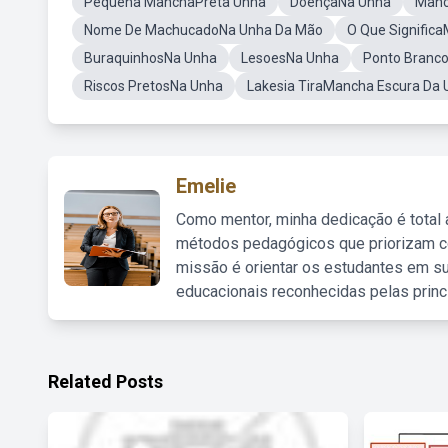
Pequena ManchaPreta Unha
DoençaNa Unha
Manc
Nome De MachucadoNa Unha Da Mão
O Que Signific
BuraquinhosNa Unha
LesoesNa Unha
Ponto Branc
Riscos PretosNa Unha
Lakesia TiraMancha Escura Da
Emelie
Como mentor, minha dedicação é total
métodos pedagógicos que priorizam co
missão é orientar os estudantes em su
educacionais reconhecidas pelas princ
Related Posts