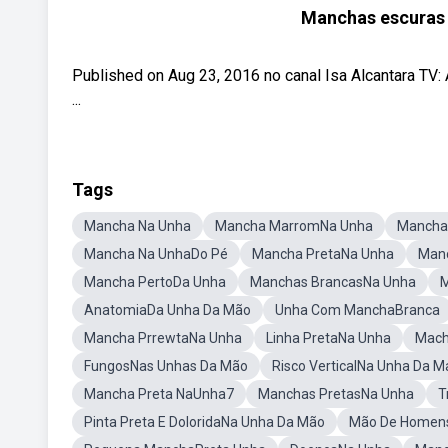
Manchas escuras n
Published on Aug 23, 2016 no canal Isa Alcantara T
...
Tags
Mancha Na Unha
Mancha MarromNa Unha
Mancha 
Mancha Na UnhaDo Pé
Mancha PretaNa Unha
Man
Mancha PertoDa Unha
Manchas BrancasNa Unha
M
AnatomiaDa Unha Da Mão
Unha Com ManchaBranca
Mancha PrrewtaNa Unha
Linha PretaNa Unha
Mach
FungosNas Unhas Da Mão
Risco VerticalNa Unha Da M
Mancha Preta NaUnha7
Manchas PretasNa Unha
T
Pinta Preta E DoloridaNa Unha Da Mão
Mão De Homen