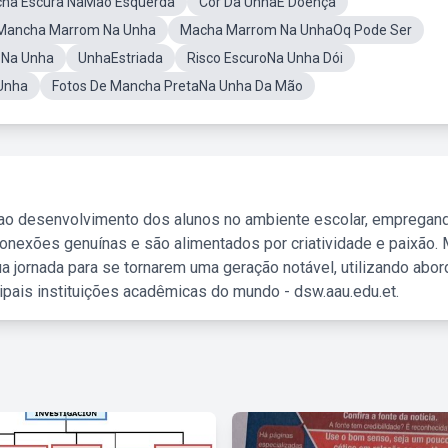
ha Escura NaMao Esquerda
Cor Da UnhaE Doença
aMancha Marrom Na Unha
Macha Marrom Na UnhaOq Pode Ser
oNa Unha
UnhaEstriada
Risco EscuroNa Unha Dói
 Unha
Fotos De Mancha PretaNa Unha Da Mão
 ao desenvolvimento dos alunos no ambiente escolar, empregan
nexões genuínas e são alimentados por criatividade e paixão. 
a jornada para se tornarem uma geração notável, utilizando abo
ipais instituições acadêmicas do mundo - dsw.aau.edu.et.