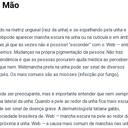
a Mão
na matriz ungueal (raiz da unha) e se espalhando pela unha e
 Webpode aparecer mancha escura na unha ou na cutícula e em am
r, já que às vezes não é possível “esconder” com o. Web — ent
 temos: Mudanças na própria pigmentação da pessoa: Não traz
 tendência é que as pessoas procurem ajuda médica ao percebe
 que nem. Webmancha preta na unha pode ser sinal de diversos
és. Os mais comuns são as micoses (infecção por fungo),
de ser preocupante, mas é importante entender que nem semp
 lateral da unha: Quando a pele ao redor da unha fica mais escur
ser sinal de doença grave. A dermatologista tatiana gabbi,
ciedade brasileira de. Web — mancha escura na pele ao redor d
 próxima à unha. Web — a causa mais comum de manchas nas un