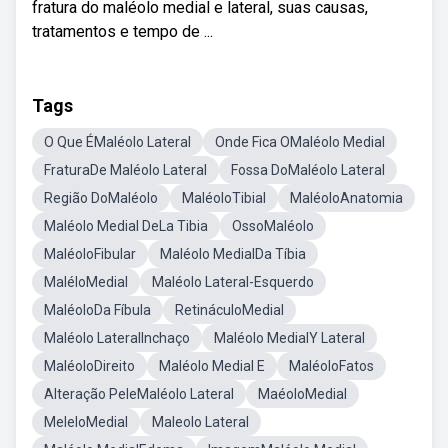
fratura do maléolo medial e lateral, suas causas,
tratamentos e tempo de ...
Tags
O Que ÉMaléolo Lateral
Onde Fica OMaléolo Medial
FraturaDe Maléolo Lateral
Fossa DoMaléolo Lateral
Região DoMaléolo
MaléoloTibial
MaléoloAnatomia
Maléolo Medial DeLa Tibia
OssoMaléolo
MaléoloFibular
Maléolo MedialDa Tíbia
MaléloMedial
Maléolo Lateral-Esquerdo
MaléoloDa Fíbula
RetináculoMedial
Maléolo LateralInchaço
Maléolo MedialY Lateral
MaléoloDireito
Maléolo Medial E
MaléoloFatos
Alteração PeleMaléolo Lateral
MaéoloMedial
MeleloMedial
Maleolo Lateral