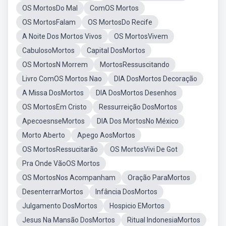
OS MortosDo Mal
ComOS Mortos
OS MortosFalam
OS MortosDo Recife
A Noite Dos Mortos Vivos
OS MortosVivem
CabulosoMortos
Capital DosMortos
OS MortosN Morrem
MortosRessuscitando
Livro ComOS Mortos Nao
DIA DosMortos Decoração
A Missa DosMortos
DIA DosMortos Desenhos
OS MortosEm Cristo
Ressurreição DosMortos
ApecoesnseMortos
DIA Dos MortosNo México
Morto Aberto
Apego AosMortos
OS MortosRessucitarão
OS MortosVivi De Got
Pra Onde VãoOS Mortos
OS MortosNos Acompanham
Oração ParaMortos
DesenterrarMortos
Infância DosMortos
Julgamento DosMortos
Hospicio EMortos
Jesus Na Mansão DosMortos
Ritual IndonesiaMortos