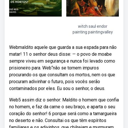
witch saul endor
painting paintingvalley
Webmaldito aquele que guarda a sua espada para não
matar! 11 o senhor deus disse: — o povo de moabe
sempre viveu em segurança e nunca foi levado como
prisioneiro para. Web“não se tornem impuros
procurando os que consultam os mortos, nem os que
procuram adivinhar o futuro, pois vocês serão
contaminados por eles. Eu sou o senhor, o deus.
Web5 assim diz o senhor: Maldito o homem que confia
no homem, e faz da carne o seu braço, e aparta o seu
coração do senhor! 6 porque será como a tamargueira
no deserto e não. Consultai os que têm espíritos
familiares e os adivinhos, que chilreiam e murmuram