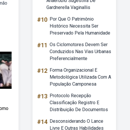
Anaeróbio Sugestiva De
 não
Gardnerella Vaginallis
#10
Por Que O Patrimônio
Histórico Necessita Ser
Preservado Pela Humanidade
#11
Os Ciclomotores Devem Ser
Conduzidos Nas Vias Urbanas
Preferencialmente
#12
Forma Organizacional E
Metodológica Utilizada Com A
População Camponesa
#13
Protocolo Recepção
Classificação Registro E
como
Distribuição De Documentos
#14
Desconsiderando O Lance
Livre E Outras Habilidades