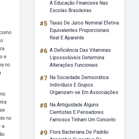
A Educação Financeira Nas
Escolas Brasileiras
#5
Taxas De Juros Nominal Efetiva
Equivalentes Proporcionais
, como
Real E Aparente
ao
ra
#6
A Deficiência Das Vitaminas
ão e
Lipossolúveis Determina
ha no
Alterações Funcionais
a
#7
Na Sociedade Democrática
Indivíduos E Grupos
Organizam-se Em Associações
 no
nra
#8
Na Antiguidade Alguns
 se
Cientistas E Pensadores
nte no
Famosos Tinham Um Conceito
e a
#9
Flora Bacteriana De Padrão
ção