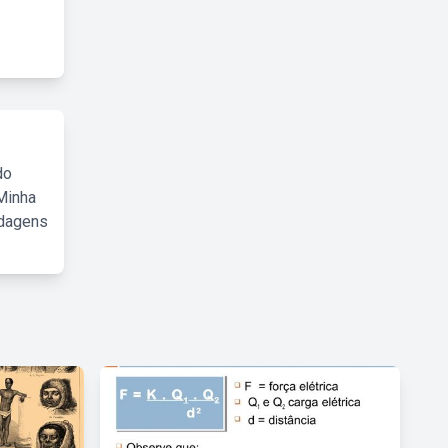
do
Minha
rdagens