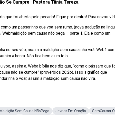
o Se Cumpre - Pastora Tânia Tereza
a que foi aberta pelo pecado! Fique por dentro! Para novos víde
 como um passarinho que voa sem rumo. (nova tradução na lin
ha. Webmaldição sem causa não pega — parte 1. Ela é como um
ha no seu vôo, assim a maldição sem causa não virá. Web1 co
assim a honra. Não fica bem a um tolo.
u voo, assim a. Weba bíblia nos diz que, “como o pássaro que f
ausa não se cumpre” (provérbios 26:2b). Isso significa que
orinha o voar, assim a maldição sem causa não virá.
Maldição Sem Causa NãoPega
Jovnes Em Oração
SemCausar O