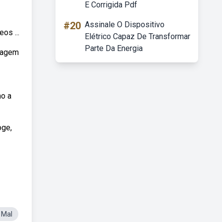
E Corrigida Pdf
#20
Assinale O Dispositivo
os ...
Elétrico Capaz De Transformar
Parte Da Energia
guagem
mo a
oge,
 Mal