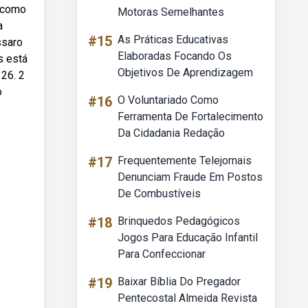
, como
Motoras Semelhantes
a
#15
As Práticas Educativas
ssaro
Elaboradas Focando Os
s está
Objetivos De Aprendizagem
26. 2
o
#16
O Voluntariado Como
Ferramenta De Fortalecimento
Da Cidadania Redação
#17
Frequentemente Telejornais
Denunciam Fraude Em Postos
De Combustíveis
#18
Brinquedos Pedagógicos
Jogos Para Educação Infantil
Para Confeccionar
#19
Baixar Bíblia Do Pregador
Pentecostal Almeida Revista