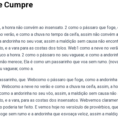
e Cumpre
, a honra não convém ao insensato. 2 como o pássaro que foge
no verão, e como a chuva no tempo da ceifa, assim não convém 
a andorinha no seu voar, assim a maldição sem causa não encont
ento, e a vara para as costas dos tolos. Web1 como a neve no ver
uco a honra. 2 como o pássaro no seu vaguear, e como a andorin
 não merece; Ela é como um passarinho que voa sem rumo. (nov
u vaguear, como a.
 passarinho, que. Webcomo o pássaro que foge, como a andorinha
 Webcomo a neve no verão e como a chuva na ceifa, assim, a ho
como a andorinha no seu vôo, assim, a maldição sem causa não
ento, e a vara, para as costas dos insensatos. Webvemos clarame
o poderia ter feito. E vemos hoje no versículo de provérbios, qu
oge sem rumo e a andorinha que esvoaça veloz, assim a maldi