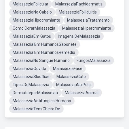
MalasseziaFolicular
MalasseziaPachidermatis
MalasseziaNo Cabelo
MalasseziaFolliculitis
MalasseziaHipocromiante
MalasseziaTratamento
Como CorarMalassezia
MalasseziaHipercromiante
MalasseziaEm Gatos
Imagens DeMalassezia
Malassezia Em HumanosSabonete
Malassezia Em HumanosRemedio
MalasseziaNo Sangue Humano
FungosMalassezia
MalasseziaOuvido
MalasseziaFace
MalasseziaSlooffiae
MalasseziaGato
Tipos DeMalassezia
MalasseziaNa Pele
DermatiteporMalassezia
MalasseziaAnimal
MalasseziaAntifungico Humano
MalasseziaTem Cheiro De