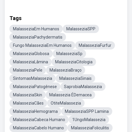
Tags
MalasseziaEm Humanos
MalasseziaSPP
MalasseziaPachydermatis
Fungo MalasseziaEm Humanos
MalasseziaFurfur
MalasseziaGlobosa
MalasseziaSp
MalasseziaLâmina
MalasseziaCitologia
MalasseziaPele
MalasseziaBraço
SintomasMalassezia
MalasseziaSinais
MalasseziaPatogênese
SaprobiaMalassezia
MalasseziaSkin
Malassezia ÉDemacea
MalasseziaCães
OtiteMalassezia
MalasseziaHemograma
MalasseziaSPP Lamina
MalasseziaCabeca Humano
1UngoMalassezia
MalasseziaCabelo Humano
MalasseziaFoliculitis