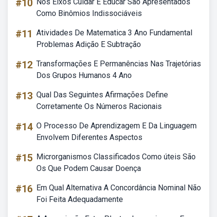
#10
Nos Eixos Cuidar E Educar São Apresentados
Como Binômios Indissociáveis
#11
Atividades De Matematica 3 Ano Fundamental
Problemas Adição E Subtração
#12
Transformações E Permanências Nas Trajetórias
Dos Grupos Humanos 4 Ano
#13
Qual Das Seguintes Afirmações Define
Corretamente Os Números Racionais
#14
O Processo De Aprendizagem E Da Linguagem
Envolvem Diferentes Aspectos
#15
Microrganismos Classificados Como úteis São
Os Que Podem Causar Doença
#16
Em Qual Alternativa A Concordância Nominal Não
Foi Feita Adequadamente