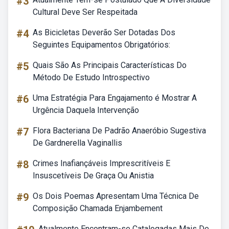
#3
Cultural Deve Ser Respeitada
#4
As Bicicletas Deverão Ser Dotadas Dos
Seguintes Equipamentos Obrigatórios:
#5
Quais São As Principais Características Do
Método De Estudo Introspectivo
#6
Uma Estratégia Para Engajamento é Mostrar A
Urgência Daquela Intervenção
#7
Flora Bacteriana De Padrão Anaeróbio Sugestiva
De Gardnerella Vaginallis
#8
Crimes Inafiançáveis Imprescritíveis E
Insuscetíveis De Graça Ou Anistia
#9
Os Dois Poemas Apresentam Uma Técnica De
Composição Chamada Enjambement
Atualmente Encontram-se Catalogadas Mais De