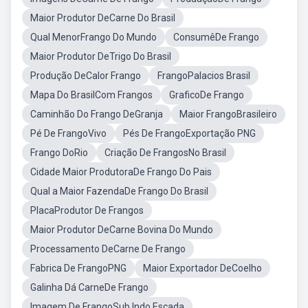
Maior Produtor DeCarne Do Brasil
Qual MenorFrango Do Mundo
ConsumêDe Frango
Maior Produtor DeTrigo Do Brasil
Produção DeCalor Frango
FrangoPalacios Brasil
Mapa Do BrasilCom Frangos
GraficoDe Frango
Caminhão Do Frango DeGranja
Maior FrangoBrasileiro
Pé De FrangoVivo
Pés De FrangoExportação PNG
Frango DoRio
Criação De FrangosNo Brasil
Cidade Maior ProdutoraDe Frango Do Pais
Qual a Maior FazendaDe Frango Do Brasil
PlacaProdutor De Frangos
Maior Produtor DeCarne Bovina Do Mundo
Processamento DeCarne De Frango
Fabrica De FrangoPNG
Maior Exportador DeCoelho
Galinha Dá CarneDe Frango
Imagem De FrangoSub Indo Escada