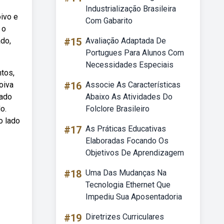
Industrialização Brasileira
oivo e
Com Gabarito
 o
ado,
#15
Avaliação Adaptada De
Portugues Para Alunos Com
Necessidades Especiais
tos,
oiva
#16
Associe As Características
lado
Abaixo As Atividades Do
o.
Folclore Brasileiro
o lado
#17
As Práticas Educativas
Elaboradas Focando Os
Objetivos De Aprendizagem
#18
Uma Das Mudanças Na
Tecnologia Ethernet Que
Impediu Sua Aposentadoria
#19
Diretrizes Curriculares