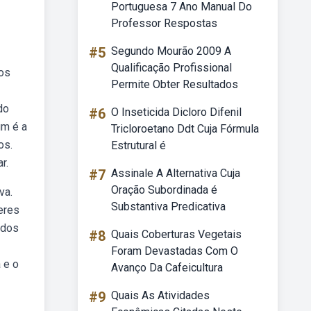
Portuguesa 7 Ano Manual Do
Professor Respostas
#5
Segundo Mourão 2009 A
Qualificação Profissional
hos
Permite Obter Resultados
do
#6
O Inseticida Dicloro Difenil
um é a
Tricloroetano Ddt Cuja Fórmula
os.
Estrutural é
r.
#7
Assinale A Alternativa Cuja
Oração Subordinada é
va.
Substantiva Predicativa
eres
 dos
#8
Quais Coberturas Vegetais
Foram Devastadas Com O
 e o
Avanço Da Cafeicultura
#9
Quais As Atividades