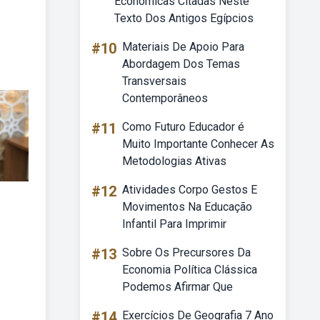
Econômicas Citadas Neste
Texto Dos Antigos Egípcios
#10
Materiais De Apoio Para
Abordagem Dos Temas
Transversais
Contemporâneos
#11
Como Futuro Educador é
Muito Importante Conhecer As
Metodologias Ativas
#12
Atividades Corpo Gestos E
Movimentos Na Educação
Infantil Para Imprimir
#13
Sobre Os Precursores Da
Economia Política Clássica
Podemos Afirmar Que
#14
Exercícios De Geografia 7 Ano