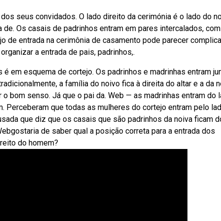
dos seus convidados. O lado direito da cerimónia é o lado do n
a de. Os casais de padrinhos entram em pares intercalados, com
tejo de entrada na cerimônia de casamento pode parecer complic
ganizar a entrada de pais, padrinhos,.
s é em esquema de cortejo. Os padrinhos e madrinhas entram jun
dicionalmente, a família do noivo fica à direita do altar e a da n
r o bom senso. Já que o pai da. Web — as madrinhas entram do 
 Perceberam que todas as mulheres do cortejo entram pelo lad
ada que diz que os casais que são padrinhos da noiva ficam d
Webgostaria de saber qual a posição correta para a entrada dos
direito do homem?