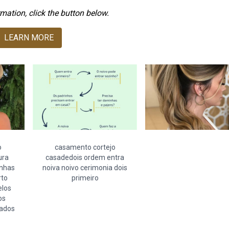
mation, click the button below.
LEARN MORE
o
casamento cortejo
ura
casadedois ordem entra
inhas
noiva noivo cerimonia dois
rto
primeiro
elos
os
eados