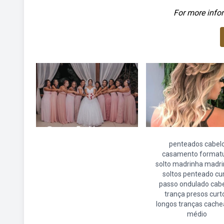
For more infor
penteados cabel
casamento format
solto madrinha madr
soltos penteado cu
passo ondulado cab
trança presos curt
longos tranças cach
médio