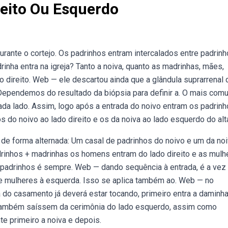
reito Ou Esquerdo
rante o cortejo. Os padrinhos entram intercalados entre padrin
inha entra na igreja? Tanto a noiva, quanto as madrinhas, mães,
direito. Web — ele descartou ainda que a glândula suprarrenal 
 Dependemos do resultado da biópsia para definir a. O mais com
da lado. Assim, logo após a entrada do noivo entram os padrinh
do noivo ao lado direito e os da noiva ao lado esquerdo do alta
de forma alternada: Um casal de padrinhos do noivo e um da noi
inhos + madrinhas os homens entram do lado direito e as mulh
 padrinhos é sempre. Web — dando sequência à entrada, é a vez
e mulheres à esquerda. Isso se aplica também ao. Web — no
 do casamento já deverá estar tocando, primeiro entra a daminha
 também saíssem da cerimônia do lado esquerdo, assim como
te primeiro a noiva e depois.