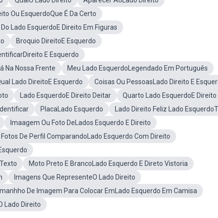
o
QualO Lado Direito
Aparecer AoLado Direito
eito Ou EsquerdoQue É Da Certo
 Do Lado EsquerdoE Direito Em Figuras
to
Broquio DireitoE Esquerdo
ntificarDireito E Esquerdo
tá Na Nossa Frente
Meu Lado EsquerdoLegendado Em Português
ual Lado DireitoE Esquerdo
Coisas Ou PessoasLado Direito E Esque
oto
Lado EsquerdoE Direito Deitar
Quarto Lado EsquerdoE Direito
dentificar
PlacaLado Esquerdo
Lado Direito Feliz Lado EsquerdoT
Imaagem Ou Foto DeLados Esquerdo E Direito
Fotos De Perfil ComparandoLado Esquerdo Com Direito
Esquerdo
 Texto
Moto Preto E BrancoLado Esquerdo E Direto Vistoria
m
Imagens Que RepresenteO Lado Direito
manhho De Imagem Para Colocar EmLado Esquerdo Em Camisa
 Lado Direito