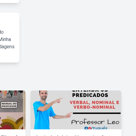
do
Minha
rdagens