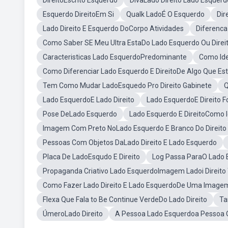
DireitoEscrito Esquerdo
DivaLado Direito Lado Esquerd
Esquerdo DireitoEm Si
Qualk LadoÉ O Esquerdo
Dir
Lado Direito E Esquerdo DoCorpo Atividades
Diferenca
Como Saber SE Meu Ultra EstaDo Lado Esquerdo Ou Direi
Caracteristicas Lado EsquerdoPredominante
Como Ide
Como Diferenciar Lado Esquerdo E DireitoDe Algo Que Es
Tem Como Mudar LadoEsquedo Pro Direito Gabinete
Q
Lado EsquerdoE Lado Direito
Lado EsquerdoE Direito F
Pose DeLado Esquerdo
Lado Esquerdo E DireitoComo I
Imagem Com Preto NoLado Esquerdo E Branco Do Direito
Pessoas Com Objetos DaLado Direito E Lado Esquerdo
Placa De LadoEsqudo E Direito
Log Passa ParaO Lado 
Propaganda Criativo Lado EsquerdoImagem Ladoi Direito
Como Fazer Lado Direito E Lado EsquerdoDe Uma Image
Flexa Que Fala to Be Continue VerdeDo Lado Direito
Ta
ÚmeroLado Direito
A Pessoa Lado Esquerdoa Pessoa O