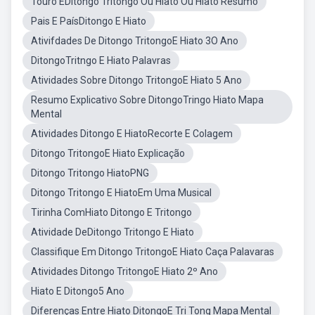
Touro EDitongo Tritongo Ou Hiato Ou Hiato Resumo
Pais E PaísDitongo E Hiato
Ativifdades De Ditongo TritongoE Hiato 3O Ano
DitongoTritngo E Hiato Palavras
Atividades Sobre Ditongo TritongoE Hiato 5 Ano
Resumo Explicativo Sobre DitongoTringo Hiato Mapa
Mental
Atividades Ditongo E HiatoRecorte E Colagem
Ditongo TritongoE Hiato Explicação
Ditongo Tritongo HiatoPNG
Ditongo Tritongo E HiatoEm Uma Musical
Tirinha ComHiato Ditongo E Tritongo
Atividade DeDitongo Tritongo E Hiato
Classifique Em Ditongo TritongoE Hiato Caça Palavaras
Atividades Ditongo TritongoE Hiato 2º Ano
Hiato E Ditongo5 Ano
Diferenças Entre Hiato DitongoE Tri Tong Mapa Mental