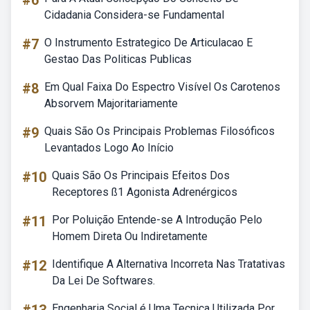
#6
Cidadania Considera-se Fundamental
#7
O Instrumento Estrategico De Articulacao E
Gestao Das Politicas Publicas
#8
Em Qual Faixa Do Espectro Visível Os Carotenos
Absorvem Majoritariamente
#9
Quais São Os Principais Problemas Filosóficos
Levantados Logo Ao Início
#10
Quais São Os Principais Efeitos Dos
Receptores ß1 Agonista Adrenérgicos
#11
Por Poluição Entende-se A Introdução Pelo
Homem Direta Ou Indiretamente
#12
Identifique A Alternativa Incorreta Nas Tratativas
Da Lei De Softwares.
Engenharia Social é Uma Tecnica Utilizada Por