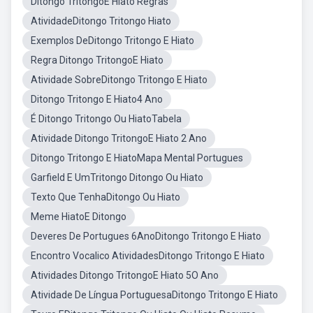
Ditongo TritongoE Hiato Regras
AtividadeDitongo Tritongo Hiato
Exemplos DeDitongo Tritongo E Hiato
Regra Ditongo TritongoE Hiato
Atividade SobreDitongo Tritongo E Hiato
Ditongo Tritongo E Hiato4 Ano
É Ditongo Tritongo Ou HiatoTabela
Atividade Ditongo TritongoE Hiato 2 Ano
Ditongo Tritongo E HiatoMapa Mental Portugues
Garfield E UmTritongo Ditongo Ou Hiato
Texto Que TenhaDitongo Ou Hiato
Meme HiatoE Ditongo
Deveres De Portugues 6AnoDitongo Tritongo E Hiato
Encontro Vocalico AtividadesDitongo Tritongo E Hiato
Atividades Ditongo TritongoE Hiato 5O Ano
Atividade De Língua PortuguesaDitongo Tritongo E Hiato