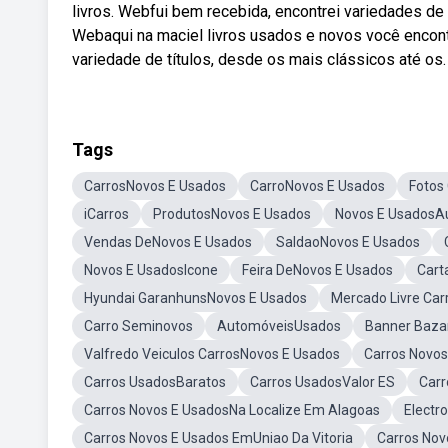
livros. Webfui bem recebida, encontrei variedades de
Webaqui na maciel livros usados e novos você encon
variedade de títulos, desde os mais clássicos até os.
Tags
CarrosNovos E Usados
CarroNovos E Usados
Fotos
iCarros
ProdutosNovos E Usados
Novos E UsadosA
Vendas DeNovos E Usados
SaldaoNovos E Usados
Novos E UsadosIcone
Feira DeNovos E Usados
Cart
Hyundai GaranhunsNovos E Usados
Mercado Livre Ca
Carro Seminovos
AutomóveisUsados
Banner Baza
Valfredo Veiculos CarrosNovos E Usados
Carros Novos
Carros UsadosBaratos
Carros UsadosValor ES
Carr
Carros Novos E UsadosNa Localize Em Alagoas
Electr
Carros Novos E Usados EmUniao Da Vitoria
Carros Nov