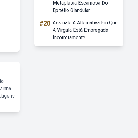
Metaplasia Escamosa Do
Epitélio Glandular
#20
Assinale A Alternativa Em Que
A Vírgula Está Empregada
Incorretamente
do
Minha
rdagens