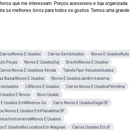
 livros que me interessam. Preços acessíveis e loja organizada.
tra os melhores livros para todos os gostos. Temos uma grande
 CarrosNovos E Usados
Carros SemiUsados
Novos E UsadosAuto
uto Peças
Novos E UsadosSaj
BrechóNovos E Usados
Carros Novos E Usadosa Venda
Tabela Fipe VeiculosUsados
az BazarNovos E Usados
Novos E UsadosJardim Iracema
rrosUsados
LXNovos E Usados
Carros Novos E UsadosPetrolina
rUsados E Novos
Novo Usado
 E Usados EmMineiros Go
Carro Novos E UsadosSaga DF
os Novos E Usados EmPlanaltina DF
onica InstrumentalNovos E Usados
os E UsadosNa Localiza Em Alagoas
Carros Usados EmJF