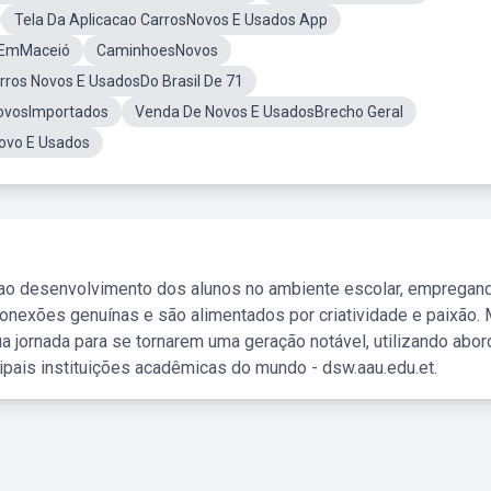
Tela Da Aplicacao CarrosNovos E Usados App
 EmMaceió
CaminhoesNovos
rros Novos E UsadosDo Brasil De 71
ovosImportados
Venda De Novos E UsadosBrecho Geral
ovo E Usados
 ao desenvolvimento dos alunos no ambiente escolar, empregan
nexões genuínas e são alimentados por criatividade e paixão. 
a jornada para se tornarem uma geração notável, utilizando abo
ipais instituições acadêmicas do mundo - dsw.aau.edu.et.