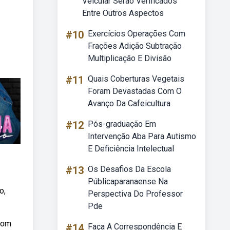
Veicular Serão Verificados
Entre Outros Aspectos
#10
Exercícios Operações Com
Frações Adição Subtração
Multiplicação E Divisão
#11
Quais Coberturas Vegetais
Foram Devastadas Com O
Avanço Da Cafeicultura
#12
Pós-graduação Em
Intervenção Aba Para Autismo
E Deficiência Intelectual
#13
Os Desafios Da Escola
Públicaparanaense Na
o,
Perspectiva Do Professor
Pde
 com
#14
Faça A Correspondência E