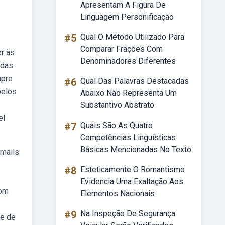
Apresentam A Figura De
Linguagem Personificação
#5
Qual O Método Utilizado Para
Comparar Frações Com
er às
Denominadores Diferentes
das ·
mpre
#6
Qual Das Palavras Destacadas
pelos
Abaixo Não Representa Um
Substantivo Abstrato
el
#7
Quais São As Quatro
Competências Linguísticas
Básicas Mencionadas No Texto
emails
#8
Esteticamente O Romantismo
Evidencia Uma Exaltação Aos
com
Elementos Nacionais
#9
Na Inspeção De Segurança
ze de