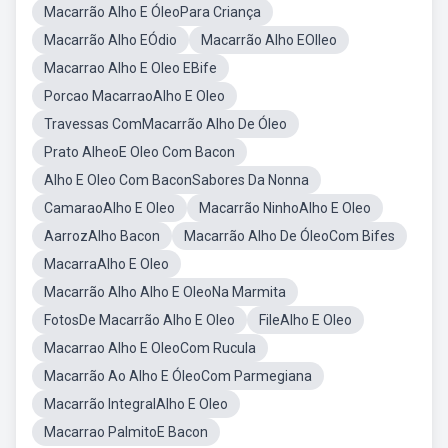
Macarrão Alho E ÓleoPara Criança
Macarrão Alho EÓdio
Macarrão Alho EOlleo
Macarrao Alho E Oleo EBife
Porcao MacarraoAlho E Oleo
Travessas ComMacarrão Alho De Óleo
Prato AlheoE Oleo Com Bacon
Alho E Oleo Com BaconSabores Da Nonna
CamaraoAlho E Oleo
Macarrão NinhoAlho E Oleo
AarrozAlho Bacon
Macarrão Alho De ÓleoCom Bifes
MacarraAlho E Oleo
Macarrão Alho Alho E OleoNa Marmita
FotosDe Macarrão Alho E Oleo
FileAlho E Oleo
Macarrao Alho E OleoCom Rucula
Macarrão Ao Alho E ÓleoCom Parmegiana
Macarrão IntegralAlho E Oleo
Macarrao PalmitoE Bacon