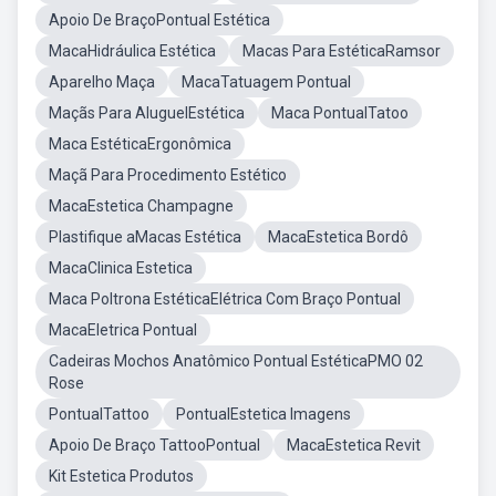
Apoio De BraçoPontual Estética
MacaHidráulica Estética
Macas Para EstéticaRamsor
Aparelho Maça
MacaTatuagem Pontual
Maçãs Para AluguelEstética
Maca PontualTatoo
Maca EstéticaErgonômica
Maçã Para Procedimento Estético
MacaEstetica Champagne
Plastifique aMacas Estética
MacaEstetica Bordô
MacaClinica Estetica
Maca Poltrona EstéticaElétrica Com Braço Pontual
MacaEletrica Pontual
Cadeiras Mochos Anatômico Pontual EstéticaPMO 02
Rose
PontualTattoo
PontualEstetica Imagens
Apoio De Braço TattooPontual
MacaEstetica Revit
Kit Estetica Produtos