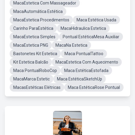
MacaEstetica Com Massageador
MacaAutomática Estética
MacaEstetica Procedimentos
Maca Estética Usada
Carinho ParaEstética
MacaHidraulica Estetica
MacaEstetica Simples
Pontual EstéticaMesa Auxiliar
MacaEstetica PNG
MacaNa Estetica
Bastonetes Kit Estetica
Maca PontualTattoo
Kit Estetica Balcão
MacaEstetica Com Aquecimento
Maca PontualRoboCop
Maca EstéticaEstofada
MacaMarca Estetic
Maca EstéticaSketchUp
MacasEstéticas Elétricas
Maca EstéticaRose Pontual