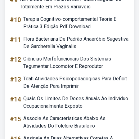
#9
Totalmente Em Prazos Variáveis
#10
Terapia Cognitivo-comportamental Teoria E
Prática 3 Edição Pdf Download
#11
Flora Bacteriana De Padrão Anaeróbio Sugestiva
De Gardnerella Vaginalis
#12
Ciências Morfofuncionais Dos Sistemas
Tegumentar Locomotor E Reprodutor
#13
Tdah Atividades Psicopedagogicas Para Deficit
De Atenção Para Imprimir
#14
Quais Os Limites De Doses Anuais Ao Indivíduo
Ocupacionalmente Exposto
#15
Associe As Características Abaixo As
Atividades Do Folclore Brasileiro
Assinale As Duas Alternativas Corretas A