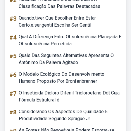
#2
Classificação Das Palavras Destacadas
#3
Quando.tiver Que Escolher Entre Estar
Certo.e.ser.gentil Escolha Ser Gentil
#4
Qual A Diferença Entre Obsolescência Planejada E
Obsolescência Percebida
#5
Quais Das Seguintes Alternativas Apresenta O
Antônimo Da Palavra Agitado
#6
O Modelo Ecológico Do Desenvolvimento
Humano Proposto Por Bronfenbrenner
#7
O Inseticida Dicloro Difenil Tricloroetano Ddt Cuja
Fórmula Estrutural é
#8
Considerando Os Aspectos De Qualidade E
Produtividade Segundo Sprague Jr
As Fontes Não Renováveis Podem Esgotar-se